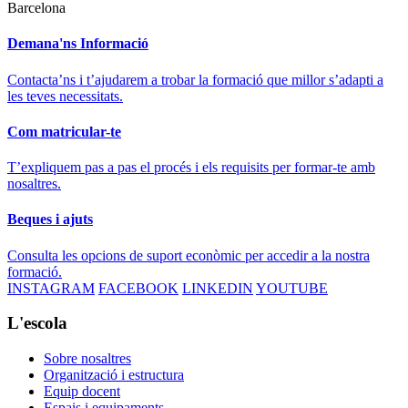
Barcelona
Demana'ns Informació
Contacta’ns i t’ajudarem a trobar la formació que millor s’adapti a
les teves necessitats.
Com matricular-te
T’expliquem pas a pas el procés i els requisits per formar-te amb
nosaltres.
Beques i ajuts
Consulta les opcions de suport econòmic per accedir a la nostra
formació.
INSTAGRAM
FACEBOOK
LINKEDIN
YOUTUBE
L'escola
Sobre nosaltres
Organització i estructura
Equip docent
Espais i equipaments