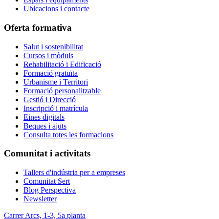
Ubicacions i contacte
Oferta formativa
Salut i sostenibilitat
Cursos i mòduls
Rehabilitació i Edificació
Formació gratuïta
Urbanisme i Territori
Formació personalitzable
Gestió i Direcció
Inscripció i matrícula
Eines digitals
Beques i ajuts
Consulta totes les formacions
Comunitat i activitats
Tallers d'indústria per a empreses
Comunitat Sert
Blog Perspectiva
Newsletter
Carrer Arcs, 1-3, 5a planta