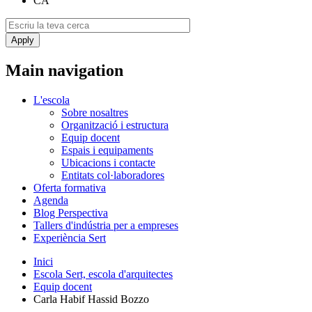
CA
Main navigation
L'escola
Sobre nosaltres
Organització i estructura
Equip docent
Espais i equipaments
Ubicacions i contacte
Entitats col·laboradores
Oferta formativa
Agenda
Blog Perspectiva
Tallers d'indústria per a empreses
Experiència Sert
Inici
Escola Sert, escola d'arquitectes
Equip docent
Carla Habif Hassid Bozzo