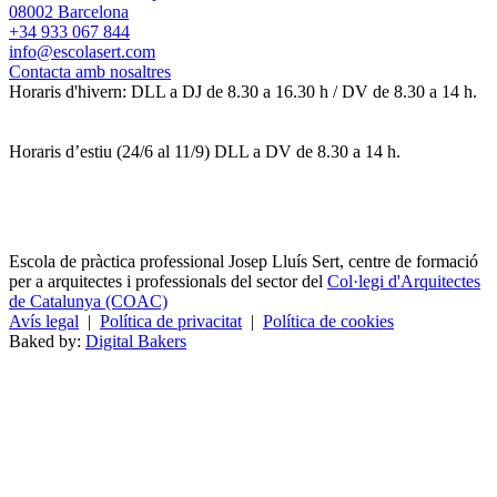
08002 Barcelona
+34 933 067 844
info@escolasert.com
Contacta amb nosaltres
Horaris d'hivern: DLL a DJ de 8.30 a 16.30 h / DV de 8.30 a 14 h.
Horaris d’estiu (24/6 al 11/9) DLL a DV de 8.30 a 14 h.
Escola de pràctica professional Josep Lluís Sert, centre de formació
per a arquitectes i professionals del sector del
Col·legi d'Arquitectes
de Catalunya (COAC)
Avís legal
|
Política de privacitat
|
Política de cookies
Baked by:
Digital Bakers