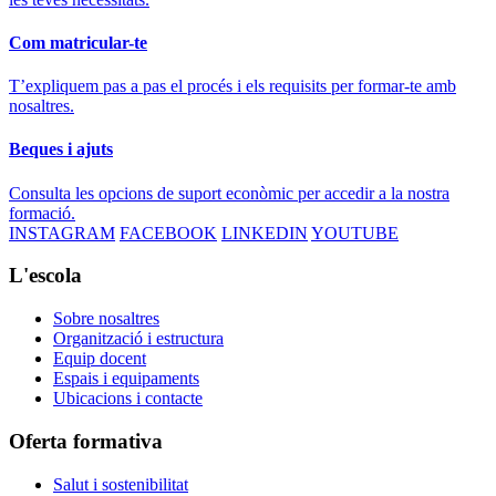
Com matricular-te
T’expliquem pas a pas el procés i els requisits per formar-te amb
nosaltres.
Beques i ajuts
Consulta les opcions de suport econòmic per accedir a la nostra
formació.
INSTAGRAM
FACEBOOK
LINKEDIN
YOUTUBE
L'escola
Sobre nosaltres
Organització i estructura
Equip docent
Espais i equipaments
Ubicacions i contacte
Oferta formativa
Salut i sostenibilitat