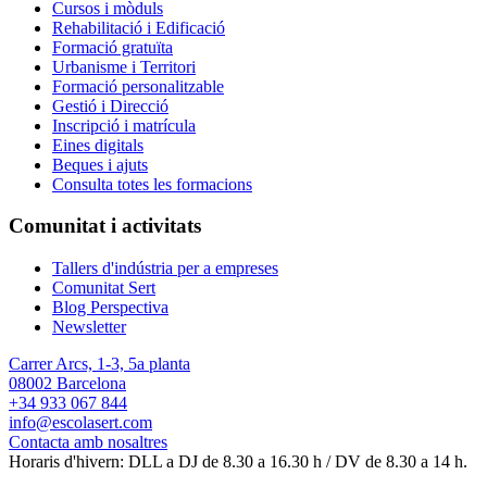
Cursos i mòduls
Rehabilitació i Edificació
Formació gratuïta
Urbanisme i Territori
Formació personalitzable
Gestió i Direcció
Inscripció i matrícula
Eines digitals
Beques i ajuts
Consulta totes les formacions
Comunitat i activitats
Tallers d'indústria per a empreses
Comunitat Sert
Blog Perspectiva
Newsletter
Carrer Arcs, 1-3, 5a planta
08002 Barcelona
+34 933 067 844
info@escolasert.com
Contacta amb nosaltres
Horaris d'hivern: DLL a DJ de 8.30 a 16.30 h / DV de 8.30 a 14 h.