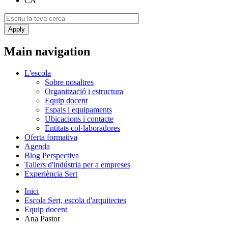
CA
Main navigation
L'escola
Sobre nosaltres
Organització i estructura
Equip docent
Espais i equipaments
Ubicacions i contacte
Entitats col·laboradores
Oferta formativa
Agenda
Blog Perspectiva
Tallers d'indústria per a empreses
Experiència Sert
Inici
Escola Sert, escola d'arquitectes
Equip docent
Ana Pastor