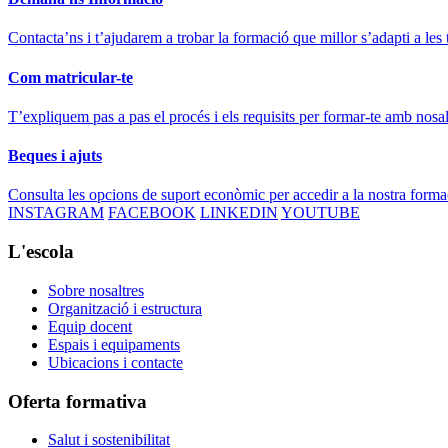
Contacta’ns i t’ajudarem a trobar la formació que millor s’adapti a les 
Com matricular-te
T’expliquem pas a pas el procés i els requisits per formar-te amb nosal
Beques i ajuts
Consulta les opcions de suport econòmic per accedir a la nostra forma
INSTAGRAM
FACEBOOK
LINKEDIN
YOUTUBE
L'escola
Sobre nosaltres
Organització i estructura
Equip docent
Espais i equipaments
Ubicacions i contacte
Oferta formativa
Salut i sostenibilitat