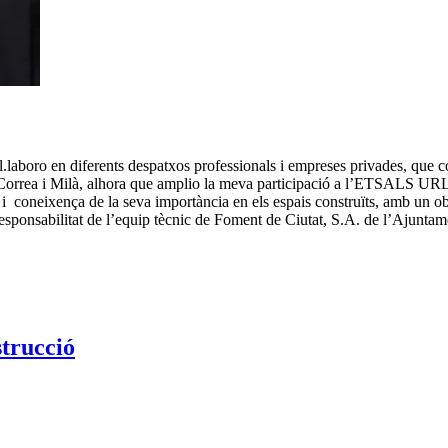
l.laboro en diferents despatxos professionals i empreses privades, q
res Correa i Milà, alhora que amplio la meva participació a l’ETSALS UR
 i coneixença de la seva importància en els espais construïts, amb un obj
onsabilitat de l’equip tècnic de Foment de Ciutat, S.A. de l’Ajuntam
strucció