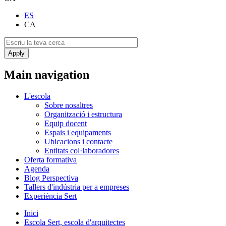
ES
CA
Main navigation
L'escola
Sobre nosaltres
Organització i estructura
Equip docent
Espais i equipaments
Ubicacions i contacte
Entitats col·laboradores
Oferta formativa
Agenda
Blog Perspectiva
Tallers d'indústria per a empreses
Experiència Sert
Inici
Escola Sert, escola d'arquitectes