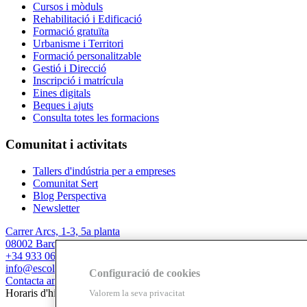
Cursos i mòduls
Rehabilitació i Edificació
Formació gratuïta
Urbanisme i Territori
Formació personalitzable
Gestió i Direcció
Inscripció i matrícula
Eines digitals
Beques i ajuts
Consulta totes les formacions
Comunitat i activitats
Tallers d'indústria per a empreses
Comunitat Sert
Blog Perspectiva
Newsletter
Carrer Arcs, 1-3, 5a planta
08002 Barcelona
+34 933 067 844
info@escolasert.com
Configuració de cookies
Contacta amb nosaltres
Horaris d'hivern: DLL a DJ de 8.30 a 16.30 h / DV de 8.30 a 14 h.
Valorem la seva privacitat