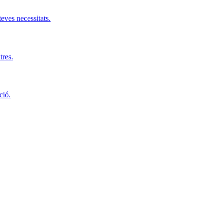
teves necessitats.
tres.
ció.