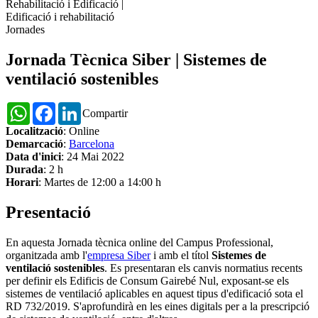
Rehabilitació i Edificació
|
Edificació i rehabilitació
Jornades
Jornada Tècnica Siber | Sistemes de
ventilació sostenibles
WhatsApp
Facebook
LinkedIn
Compartir
Localització
: Online
Demarcació
:
Barcelona
Data d'inici
: 24 Mai 2022
Durada
: 2 h
Horari
: Martes de 12:00 a 14:00 h
Presentació
En aquesta Jornada tècnica online del Campus Professional,
organitzada amb l'
empresa Siber
i amb el títol
Sistemes de
ventilació sostenibles
. Es presentaran els canvis normatius recents
per definir els Edificis de Consum Gairebé Nul, exposant-se els
sistemes de ventilació aplicables en aquest tipus d'edificació sota el
RD 732/2019. S'aprofundirà en les eines digitals per a la prescripció