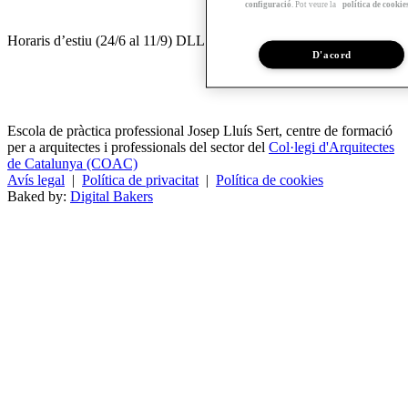
configuració
. Pot veure la
política de cookie
Horaris d’estiu (24/6 al 11/9) DLL a DV de 8.30 a 14 h.
D'acord
Escola de pràctica professional Josep Lluís Sert, centre de formació
per a arquitectes i professionals del sector del
Col·legi d'Arquitectes
de Catalunya (COAC)
Avís legal
|
Política de privacitat
|
Política de cookies
Baked by:
Digital Bakers