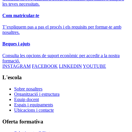
les teves necessitats.
Com matricular-te
T’expliquem pas a pas el procés i els requisits per formar-te amb
nosaltres.
Beques i ajuts
Consulta les opcions de suport econòmic per accedir a la nostra
formació.
INSTAGRAM
FACEBOOK
LINKEDIN
YOUTUBE
L'escola
Sobre nosaltres
Organització i estructura
Equip docent
Espais i equipaments
Ubicacions i contacte
Oferta formativa