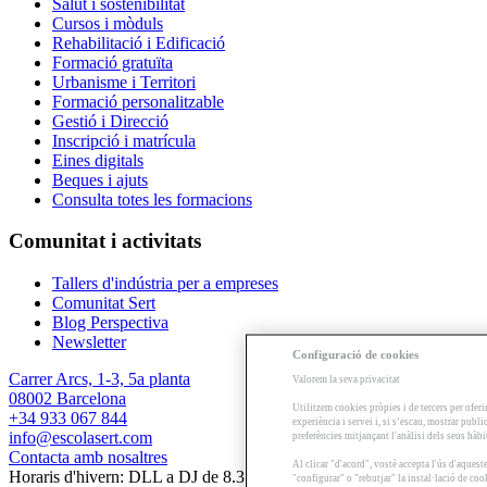
Salut i sostenibilitat
Cursos i mòduls
Rehabilitació i Edificació
Formació gratuïta
Urbanisme i Territori
Formació personalitzable
Gestió i Direcció
Inscripció i matrícula
Eines digitals
Beques i ajuts
Consulta totes les formacions
Comunitat i activitats
Tallers d'indústria per a empreses
Comunitat Sert
Blog Perspectiva
Newsletter
Configuració de cookies
Carrer Arcs, 1-3, 5a planta
Valorem la seva privacitat
08002 Barcelona
Utilitzem cookies pròpies i de tercers per oferi
+34 933 067 844
experiència i servei i, si s’escau, mostrar publ
info@escolasert.com
preferències mitjançant l'anàlisi dels seus hàb
Contacta amb nosaltres
Al clicar "d'acord", vostè accepta l'ús d'aques
Horaris d'hivern: DLL a DJ de 8.30 a 16.30 h / DV de 8.30 a 14 h.
"configurar" o "rebutjar" la instal·lació de coo