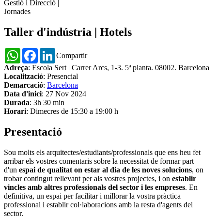
Gestió i Direcció
|
Jornades
Taller d'indústria | Hotels
WhatsApp
Facebook
LinkedIn
Compartir
Adreça
: Escola Sert | Carrer Arcs, 1-3. 5ª planta. 08002. Barcelona
Localització
: Presencial
Demarcació
:
Barcelona
Data d'inici
: 27 Nov 2024
Durada
: 3h 30 min
Horari
: Dimecres de 15:30 a 19:00 h
Presentació
Sou molts els arquitectes/estudiants/professionals que ens heu fet
arribar els vostres comentaris sobre la necessitat de formar part
d'un
espai de qualitat on estar al dia de les noves solucions
, on
trobar contingut rellevant per als vostres projectes, i on
establir
vincles amb altres professionals del sector i les empreses
. En
definitiva, un espai per facilitar i millorar la vostra pràctica
professional i establir col·laboracions amb la resta d'agents del
sector.