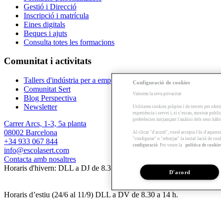
Gestió i Direcció
Inscripció i matrícula
Eines digitals
Beques i ajuts
Consulta totes les formacions
Comunitat i activitats
Tallers d'indústria per a empreses
Configuració de cookies
Comunitat Sert
Valorem la seva privacitat
Blog Perspectiva
Newsletter
Utilitzem cookies pròpies i de tercers per oferi
experiència i servei i, si s’escau, mostrar publ
preferències mitjançant l'anàlisi dels seus hàb
Carrer Arcs, 1-3, 5a planta
08002 Barcelona
Al clicar "d'acord", vostè accepta l'ús d'aques
"configurar" o "rebutjar" la instal·lació de coo
+34 933 067 844
configuració
. Pot veure la
política de cookie
info@escolasert.com
Contacta amb nosaltres
Horaris d'hivern: DLL a DJ de 8.30 a 16.30 h / DV de 8.30 a 14 h.
D'acord
Horaris d’estiu (24/6 al 11/9) DLL a DV de 8.30 a 14 h.