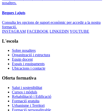
nosaltres.
Beques i ajuts
Consulta les opcions de suport econòmic per accedir a la nostra
formació.
INSTAGRAM
FACEBOOK
LINKEDIN
YOUTUBE
L'escola
Sobre nosaltres
Organització i estructura
Equip docent
Espais i equipaments
Ubicacions i contacte
Oferta formativa
Salut i sostenibilitat
Cursos i mòduls
Rehabilitació i Edificació
Formació gratuïta
Urbanisme i Territori
Formació personalitzable