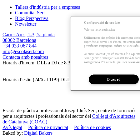
Tallers d'indústria per a empreses
Comunitat Sert
Blog Perspectiva
Configuració de cookies
Newsletter
Valorem la seva privacitat
Carrer Arcs, 1-3, 5a planta
Utilitzem cookies pròpies i de tercers per oferi
08002 Barcelona
experiència i servei i, si s’escau, mostrar publ
+34 933 067 844
preferències mitjançant l'anàlisi dels seus hàb
info@escolasert.com
Al clicar "d'acord", vostè accepta l'ús d'aques
Contacta amb nosaltres
"configurar" o "rebutjar" la instal·lació de coo
Horaris d'hivern: DLL a DJ de 8.30 a 16.30 h / DV de 8.30 a 14 h.
configuració
. Pot veure la
política de cookie
Horaris d’estiu (24/6 al 11/9) DLL a DV de 8.30 a 14 h.
D'acord
Escola de pràctica professional Josep Lluís Sert, centre de formació
per a arquitectes i professionals del sector del
Col·legi d'Arquitectes
de Catalunya (COAC)
Avís legal
|
Política de privacitat
|
Política de cookies
Baked by:
Digital Bakers