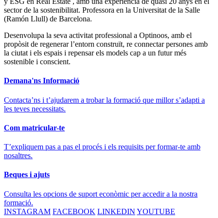
y ESG en Real Estate , amb una experiència de quasi 20 anys en el
sector de la sostenibilitat. Professora en la Universitat de la Salle
(Ramón Llull) de Barcelona.
Desenvolupa la seva activitat professional a Optinoos, amb el
propòsit de regenerar l’entorn construït, re connectar persones amb
la ciutat i els espais i repensar els models cap a un futur més
sostenible i conscient.
Demana'ns Informació
Contacta’ns i t’ajudarem a trobar la formació que millor s’adapti a
les teves necessitats.
Com matricular-te
T’expliquem pas a pas el procés i els requisits per formar-te amb
nosaltres.
Beques i ajuts
Consulta les opcions de suport econòmic per accedir a la nostra
formació.
INSTAGRAM
FACEBOOK
LINKEDIN
YOUTUBE