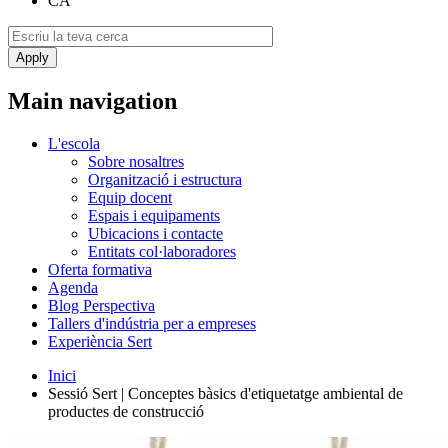
CA
Main navigation
L'escola
Sobre nosaltres
Organització i estructura
Equip docent
Espais i equipaments
Ubicacions i contacte
Entitats col·laboradores
Oferta formativa
Agenda
Blog Perspectiva
Tallers d'indústria per a empreses
Experiència Sert
Inici
Sessió Sert | Conceptes bàsics d'etiquetatge ambiental de
productes de construcció