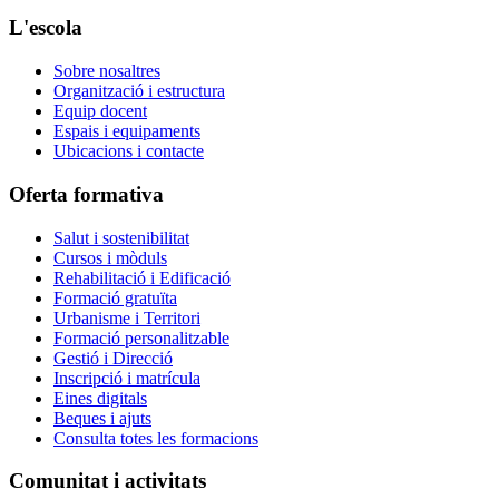
L'escola
Sobre nosaltres
Organització i estructura
Equip docent
Espais i equipaments
Ubicacions i contacte
Oferta formativa
Salut i sostenibilitat
Cursos i mòduls
Rehabilitació i Edificació
Formació gratuïta
Urbanisme i Territori
Formació personalitzable
Gestió i Direcció
Inscripció i matrícula
Eines digitals
Beques i ajuts
Consulta totes les formacions
Comunitat i activitats