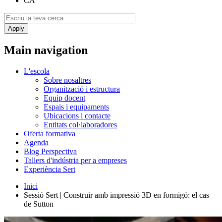
CA
Main navigation
L'escola
Sobre nosaltres
Organització i estructura
Equip docent
Espais i equipaments
Ubicacions i contacte
Entitats col·laboradores
Oferta formativa
Agenda
Blog Perspectiva
Tallers d'indústria per a empreses
Experiència Sert
Inici
Sessió Sert | Construir amb impressió 3D en formigó: el cas
de Sutton