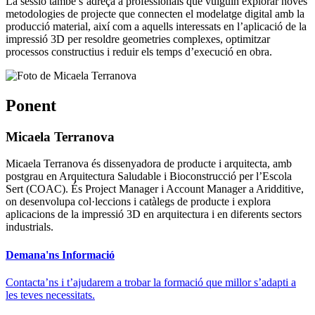
La sessió també s’adreça a professionals que vulguin explorar noves
metodologies de projecte que connecten el modelatge digital amb la
producció material, així com a aquells interessats en l’aplicació de la
impressió 3D per resoldre geometries complexes, optimitzar
processos constructius i reduir els temps d’execució en obra.
Ponent
Micaela Terranova
Micaela Terranova és dissenyadora de producte i arquitecta, amb
postgrau en Arquitectura Saludable i Bioconstrucció per l’Escola
Sert (COAC). És Project Manager i Account Manager a Aridditive,
on desenvolupa col·leccions i catàlegs de producte i explora
aplicacions de la impressió 3D en arquitectura i en diferents sectors
industrials.
Demana'ns Informació
Contacta’ns i t’ajudarem a trobar la formació que millor s’adapti a
les teves necessitats.