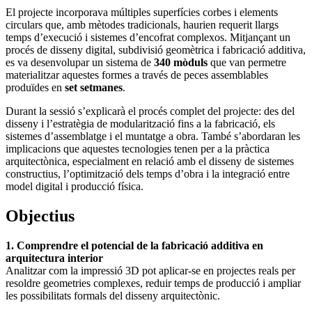
El projecte incorporava múltiples superfícies corbes i elements
circulars que, amb mètodes tradicionals, haurien requerit llargs
temps d’execució i sistemes d’encofrat complexos. Mitjançant un
procés de disseny digital, subdivisió geomètrica i fabricació additiva,
es va desenvolupar un sistema de
340 mòduls
que van permetre
materialitzar aquestes formes a través de peces assemblables
produïdes en
set setmanes
.
Durant la sessió s’explicarà el procés complet del projecte: des del
disseny i l’estratègia de modularització fins a la fabricació, els
sistemes d’assemblatge i el muntatge a obra. També s’abordaran les
implicacions que aquestes tecnologies tenen per a la pràctica
arquitectònica, especialment en relació amb el disseny de sistemes
constructius, l’optimització dels temps d’obra i la integració entre
model digital i producció física.
Objectius
1. Comprendre el potencial de la fabricació additiva en
arquitectura interior
Analitzar com la impressió 3D pot aplicar-se en projectes reals per
resoldre geometries complexes, reduir temps de producció i ampliar
les possibilitats formals del disseny arquitectònic.