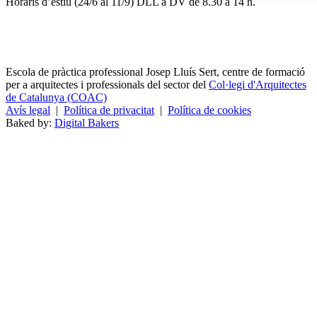
Horaris d’estiu (24/6 al 11/9) DLL a DV de 8.30 a 14 h.
Escola de pràctica professional Josep Lluís Sert, centre de formació
per a arquitectes i professionals del sector del
Col·legi d'Arquitectes
de Catalunya (COAC)
Avís legal
|
Política de privacitat
|
Política de cookies
Baked by:
Digital Bakers