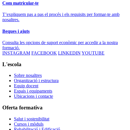
Com matricular-te
T’expliquem pas a pas el procés i els requisits per formar-te amb
nosaltres.
Beques i ajuts
Consulta les opcions de suport econòmic per accedir a la nostra
formació.
INSTAGRAM
FACEBOOK
LINKEDIN
YOUTUBE
L'escola
Sobre nosaltres
Organització i estructura
Equip docent
Espais i equipaments
Ubicacions i contacte
Oferta formativa
Salut i sostenibilitat
Cursos i mòduls
Rehabilitació i Edificació