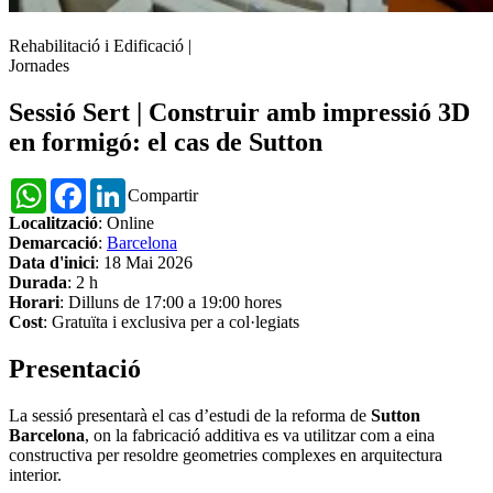
Rehabilitació i Edificació
|
Jornades
Sessió Sert | Construir amb impressió 3D
en formigó: el cas de Sutton
WhatsApp
Facebook
LinkedIn
Compartir
Localització
: Online
Demarcació
:
Barcelona
Data d'inici
: 18 Mai 2026
Durada
: 2 h
Horari
: Dilluns de 17:00 a 19:00 hores
Cost
: Gratuïta i exclusiva per a col·legiats
Presentació
La sessió presentarà el cas d’estudi de la reforma de
Sutton
Barcelona
, on la fabricació additiva es va utilitzar com a eina
constructiva per resoldre geometries complexes en arquitectura
interior.