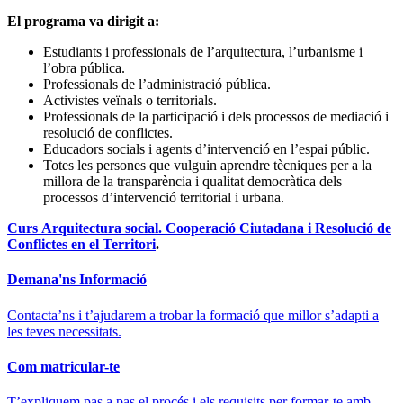
El programa va dirigit a:
Estudiants i professionals de l’arquitectura, l’urbanisme i
l’obra pública.
Professionals de l’administració pública.
Activistes veïnals o territorials.
Professionals de la participació i dels processos de mediació i
resolució de conflictes.
Educadors socials i agents d’intervenció en l’espai públic.
Totes les persones que vulguin aprendre tècniques per a la
millora de la transparència i qualitat democràtica dels
processos d’intervenció territorial i urbana.
Curs Arquitectura social. Cooperació Ciutadana i Resolució de
Conflictes en el Territori
.
Demana'ns Informació
Contacta’ns i t’ajudarem a trobar la formació que millor s’adapti a
les teves necessitats.
Com matricular-te
T’expliquem pas a pas el procés i els requisits per formar-te amb