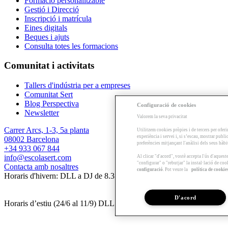
Formació personalitzable
Gestió i Direcció
Inscripció i matrícula
Eines digitals
Beques i ajuts
Consulta totes les formacions
Comunitat i activitats
Tallers d'indústria per a empreses
Comunitat Sert
Blog Perspectiva
Configuració de cookies
Newsletter
Valorem la seva privacitat
Carrer Arcs, 1-3, 5a planta
Utilitzem cookies pròpies i de tercers per oferi
experiència i servei i, si s’escau, mostrar publ
08002 Barcelona
preferències mitjançant l'anàlisi dels seus hàb
+34 933 067 844
info@escolasert.com
Al clicar "d'acord", vostè accepta l'ús d'aques
"configurar" o "rebutjar" la instal·lació de coo
Contacta amb nosaltres
configuració
. Pot veure la
política de cookie
Horaris d'hivern: DLL a DJ de 8.30 a 16.30 h / DV de 8.30 a 14 h.
D'acord
Horaris d’estiu (24/6 al 11/9) DLL a DV de 8.30 a 14 h.