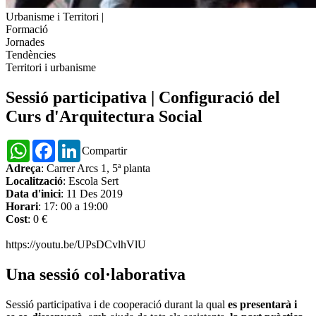
Urbanisme i Territori
|
Formació
Jornades
Tendències
Territori i urbanisme
Sessió participativa | Configuració del
Curs d'Arquitectura Social
WhatsApp
Facebook
LinkedIn
Compartir
Adreça
: Carrer Arcs 1, 5ª planta
Localització
: Escola Sert
Data d'inici
: 11 Des 2019
Horari
: 17: 00 a 19:00
Cost
: 0 €
https://youtu.be/UPsDCvlhVlU
Una sessió col·laborativa
Sessió participativa i de cooperació durant la qual
es presentarà i