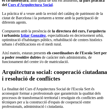
es co-dissenyarà
, amb ajuda de tots els assistents,
la part pràctica
del
Curs d'Arquitectura Social
.
La pràctica té a veure amb la revisió del catàleg de patrimoni de la
ciutat de Barcelona i la portarem a terme amb la participació de
diferents agents.
Comptarem amb la presència de
la directora del curs, l'arquitecta
i urbanista
Iztiar González
, especialitzada en decreixement urbà,
optimització d'habitatges públics, rehabilitació de centres històrics
urbans i d'edificacions en el medi rural.
Així mateix, estaran presents
els coordinadors de l'Escola Sert per
a poder resoldre dubtes
de caràcter més administratiu, de
funcionament del centre i/o de matriculació.
Arquitectura social: cooperació ciutadana
i resolució de conflictes
La finalitat del Curs d'Arquitectura Social de l'Escola Sert és
aconseguir formar a professionals que garanteixin la qualitat dels
processos de transformació territorial i resolguin els conflictes amb
tècniques per a la construcció d'espais de cooperació entre
professionals, administració i ciutadania.