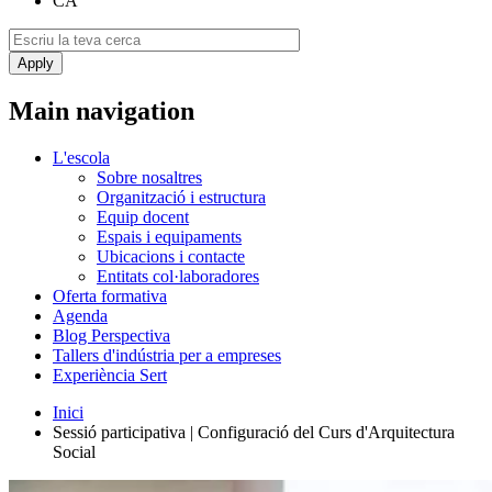
CA
Main navigation
L'escola
Sobre nosaltres
Organització i estructura
Equip docent
Espais i equipaments
Ubicacions i contacte
Entitats col·laboradores
Oferta formativa
Agenda
Blog Perspectiva
Tallers d'indústria per a empreses
Experiència Sert
Inici
Sessió participativa | Configuració del Curs d'Arquitectura
Social