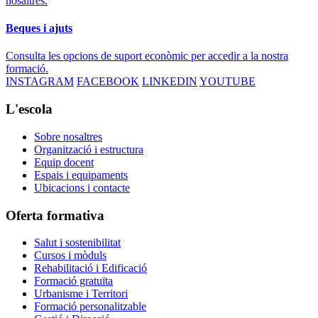
nosaltres.
Beques i ajuts
Consulta les opcions de suport econòmic per accedir a la nostra
formació.
INSTAGRAM
FACEBOOK
LINKEDIN
YOUTUBE
L'escola
Sobre nosaltres
Organització i estructura
Equip docent
Espais i equipaments
Ubicacions i contacte
Oferta formativa
Salut i sostenibilitat
Cursos i mòduls
Rehabilitació i Edificació
Formació gratuïta
Urbanisme i Territori
Formació personalitzable