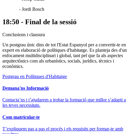
- Jordi Bosch
18:50 - Final de la sessió
Conclusions i clausura
Un postgrau únic dins de tot l'Estat Espanyol per a convertir-te en
expert en elaboració de polítiques d'habitatge. Es planteja des d'un
enfocament multidisciplinari i global, tant pel que fa als aspectes
arquitectònics com als urbanístics, socials, jurídics, tècnics i
econòmics.
Postgrau en Polítiques d'Habitatge
Demana'ns Informació
Contacta’ns i t’ajudarem a trobar la formació que millor s’adapti a
les teves necessitats.
Com matricular-te
T’expliquem pas a pas el procés i els requisits per formar-te amb