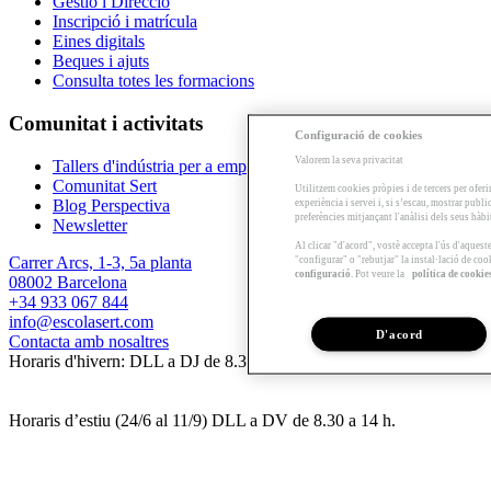
Gestió i Direcció
Inscripció i matrícula
Eines digitals
Beques i ajuts
Consulta totes les formacions
Comunitat i activitats
Configuració de cookies
Valorem la seva privacitat
Tallers d'indústria per a empreses
Comunitat Sert
Utilitzem cookies pròpies i de tercers per oferi
Blog Perspectiva
experiència i servei i, si s’escau, mostrar publ
preferències mitjançant l'anàlisi dels seus hàb
Newsletter
Al clicar "d'acord", vostè accepta l'ús d'aques
Carrer Arcs, 1-3, 5a planta
"configurar" o "rebutjar" la instal·lació de coo
configuració
. Pot veure la
política de cookie
08002 Barcelona
+34 933 067 844
info@escolasert.com
D'acord
Contacta amb nosaltres
Horaris d'hivern: DLL a DJ de 8.30 a 16.30 h / DV de 8.30 a 14 h.
Horaris d’estiu (24/6 al 11/9) DLL a DV de 8.30 a 14 h.