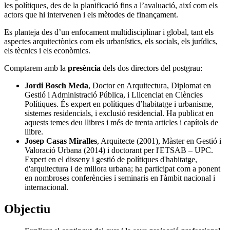
les polítiques, des de la planificació fins a l’avaluació, així com els
actors que hi intervenen i els mètodes de finançament.
Es planteja des d’un enfocament multidisciplinar i global, tant els
aspectes arquitectònics com els urbanístics, els socials, els jurídics,
els tècnics i els econòmics.
Comptarem amb la
presència
dels dos directors del postgrau:
Jordi Bosch Meda
, Doctor en Arquitectura, Diplomat en
Gestió i Administració Pública, i Llicenciat en Ciències
Polítiques. És expert en polítiques d’habitatge i urbanisme,
sistemes residencials, i exclusió residencial. Ha publicat en
aquests temes deu llibres i més de trenta articles i capítols de
llibre.
Josep Casas Miralles
, Arquitecte (2001), Màster en Gestió i
Valoració Urbana (2014) i doctorant per l'ETSAB – UPC.
Expert en el disseny i gestió de polítiques d'habitatge,
d'arquitectura i de millora urbana; ha participat com a ponent
en nombroses conferències i seminaris en l'àmbit nacional i
internacional.
Objectiu