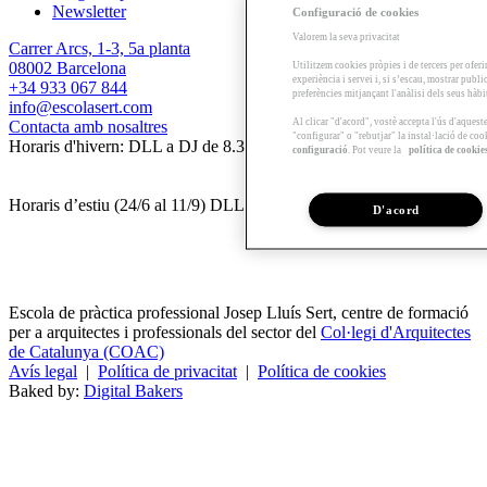
Newsletter
Configuració de cookies
Valorem la seva privacitat
Carrer Arcs, 1-3, 5a planta
08002 Barcelona
Utilitzem cookies pròpies i de tercers per oferi
experiència i servei i, si s’escau, mostrar publ
+34 933 067 844
preferències mitjançant l'anàlisi dels seus hàb
info@escolasert.com
Al clicar "d'acord", vostè accepta l'ús d'aques
Contacta amb nosaltres
"configurar" o "rebutjar" la instal·lació de coo
Horaris d'hivern: DLL a DJ de 8.30 a 16.30 h / DV de 8.30 a 14 h.
configuració
. Pot veure la
política de cookie
Horaris d’estiu (24/6 al 11/9) DLL a DV de 8.30 a 14 h.
D'acord
Escola de pràctica professional Josep Lluís Sert, centre de formació
per a arquitectes i professionals del sector del
Col·legi d'Arquitectes
de Catalunya (COAC)
Avís legal
|
Política de privacitat
|
Política de cookies
Baked by:
Digital Bakers