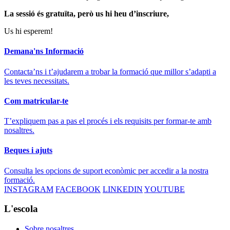
La sessió és gratuïta, però us hi heu d’inscriure,
Us hi esperem!
Demana'ns Informació
Contacta’ns i t’ajudarem a trobar la formació que millor s’adapti a
les teves necessitats.
Com matricular-te
T’expliquem pas a pas el procés i els requisits per formar-te amb
nosaltres.
Beques i ajuts
Consulta les opcions de suport econòmic per accedir a la nostra
formació.
INSTAGRAM
FACEBOOK
LINKEDIN
YOUTUBE
L'escola
Sobre nosaltres