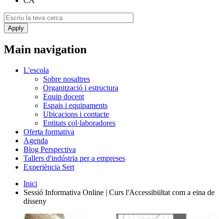
CA
Main navigation
L'escola
Sobre nosaltres
Organització i estructura
Equip docent
Espais i equipaments
Ubicacions i contacte
Entitats col·laboradores
Oferta formativa
Agenda
Blog Perspectiva
Tallers d'indústria per a empreses
Experiència Sert
Inici
Sessió Informativa Online | Curs l'Accessibiiltat com a eina de
disseny