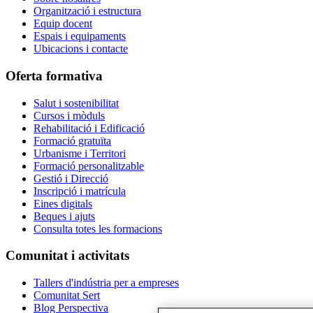
Organització i estructura
Equip docent
Espais i equipaments
Ubicacions i contacte
Oferta formativa
Salut i sostenibilitat
Cursos i mòduls
Rehabilitació i Edificació
Formació gratuïta
Urbanisme i Territori
Formació personalitzable
Gestió i Direcció
Inscripció i matrícula
Eines digitals
Beques i ajuts
Consulta totes les formacions
Comunitat i activitats
Tallers d'indústria per a empreses
Comunitat Sert
Blog Perspectiva