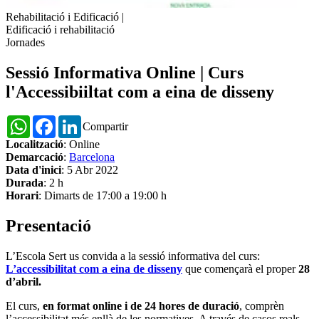
Rehabilitació i Edificació
|
Edificació i rehabilitació
Jornades
Sessió Informativa Online | Curs
l'Accessibiiltat com a eina de disseny
WhatsApp
Facebook
LinkedIn
Compartir
Localització
: Online
Demarcació
:
Barcelona
Data d'inici
: 5 Abr 2022
Durada
: 2 h
Horari
: Dimarts de 17:00 a 19:00 h
Presentació
L’Escola Sert us convida a la sessió informativa del curs:
L’accessibilitat com a eina de disseny
que començarà el proper
28
d’abril.
El curs,
en format online i de 24 hores de duració
, comprèn
l’accessibilitat més enllà de les normatives. A través de casos reals