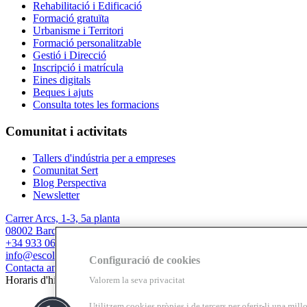
Rehabilitació i Edificació
Formació gratuïta
Urbanisme i Territori
Formació personalitzable
Gestió i Direcció
Inscripció i matrícula
Eines digitals
Beques i ajuts
Consulta totes les formacions
Comunitat i activitats
Tallers d'indústria per a empreses
Comunitat Sert
Blog Perspectiva
Newsletter
Carrer Arcs, 1-3, 5a planta
08002 Barcelona
+34 933 067 844
info@escolasert.com
Configuració de cookies
Contacta amb nosaltres
Horaris d'hivern: DLL a DJ de 8.30 a 16.30 h / DV de 8.30 a 14 h.
Valorem la seva privacitat
Utilitzem cookies pròpies i de tercers per oferir-li una millo