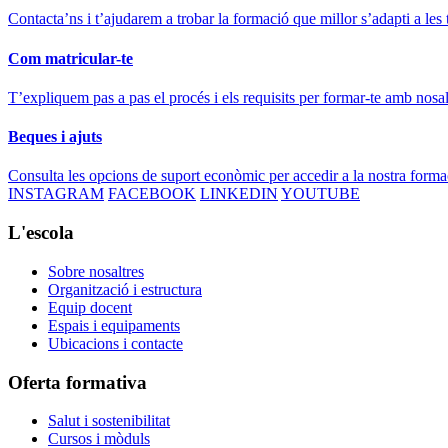
Contacta’ns i t’ajudarem a trobar la formació que millor s’adapti a les 
Com matricular-te
T’expliquem pas a pas el procés i els requisits per formar-te amb nosal
Beques i ajuts
Consulta les opcions de suport econòmic per accedir a la nostra forma
INSTAGRAM
FACEBOOK
LINKEDIN
YOUTUBE
L'escola
Sobre nosaltres
Organització i estructura
Equip docent
Espais i equipaments
Ubicacions i contacte
Oferta formativa
Salut i sostenibilitat
Cursos i mòduls