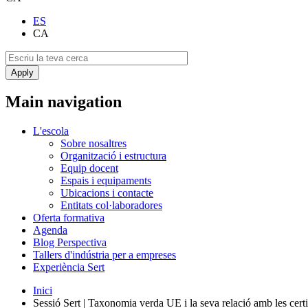
ES
CA
Main navigation
L'escola
Sobre nosaltres
Organització i estructura
Equip docent
Espais i equipaments
Ubicacions i contacte
Entitats col·laboradores
Oferta formativa
Agenda
Blog Perspectiva
Tallers d'indústria per a empreses
Experiència Sert
Inici
Sessió Sert | Taxonomia verda UE i la seva relació amb les certi