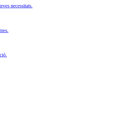
teves necessitats.
tres.
ció.