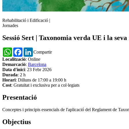
Rehabilitació i Edificació
|
Jornades
Sessió Sert | Taxonomia verda UE i la seva 
WhatsApp
Facebook
LinkedIn
Compartir
Localització
: Online
Demarcació
:
Barcelona
Data d'inici
: 23 Febr 2026
Durada
: 2 h
Horari
: Dilluns de 17:00 a 19:00 h
Cost
: Gratuïtat i exclusiva per a col·legiats
Presentació
Conceptes i principis essencials de l'aplicació del Reglament de Taxonom
Objectius