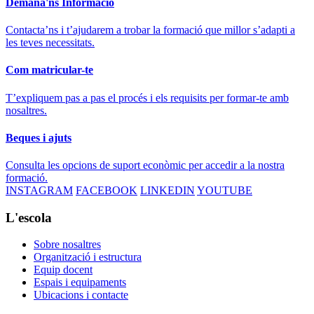
Demana'ns Informació
Contacta’ns i t’ajudarem a trobar la formació que millor s’adapti a
les teves necessitats.
Com matricular-te
T’expliquem pas a pas el procés i els requisits per formar-te amb
nosaltres.
Beques i ajuts
Consulta les opcions de suport econòmic per accedir a la nostra
formació.
INSTAGRAM
FACEBOOK
LINKEDIN
YOUTUBE
L'escola
Sobre nosaltres
Organització i estructura
Equip docent
Espais i equipaments
Ubicacions i contacte