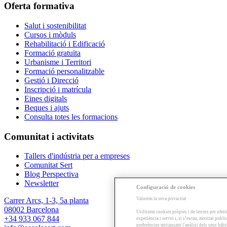
Oferta formativa
Salut i sostenibilitat
Cursos i mòduls
Rehabilitació i Edificació
Formació gratuïta
Urbanisme i Territori
Formació personalitzable
Gestió i Direcció
Inscripció i matrícula
Eines digitals
Beques i ajuts
Consulta totes les formacions
Comunitat i activitats
Tallers d'indústria per a empreses
Comunitat Sert
Blog Perspectiva
Newsletter
Configuració de cookies
Valorem la seva privacitat
Carrer Arcs, 1-3, 5a planta
08002 Barcelona
Utilitzem cookies pròpies i de tercers per oferi
+34 933 067 844
experiència i servei i, si s’escau, mostrar publ
preferències mitjançant l'anàlisi dels seus hàb