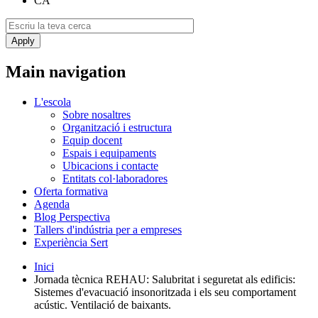
CA
Main navigation
L'escola
Sobre nosaltres
Organització i estructura
Equip docent
Espais i equipaments
Ubicacions i contacte
Entitats col·laboradores
Oferta formativa
Agenda
Blog Perspectiva
Tallers d'indústria per a empreses
Experiència Sert
Inici
Jornada tècnica REHAU: Salubritat i seguretat als edificis:
Sistemes d'evacuació insonoritzada i els seu comportament
acústic. Ventilació de baixants.