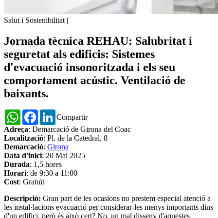
Salut i Sostenibilitat
|
Jornada tècnica REHAU: Salubritat i
seguretat als edificis: Sistemes
d'evacuació insonoritzada i els seu
comportament acústic. Ventilació de
baixants.
WhatsApp
Facebook
LinkedIn
Compartir
Adreça
: Demarcació de Girona del Coac
Localització
: Pl. de la Catedral, 8
Demarcació
:
Girona
Data d'inici
: 20 Mai 2025
Durada
: 1,5 hores
Horari
: de 9:30 a 11:00
Cost
: Gratuït
Descripció:
Gran part de les ocasions no prestem especial atenció a
les instal·lacions evacuació per considerar-les menys importants dins
d'un edifici, però és això cert? No, un mal disseny d'aquestes