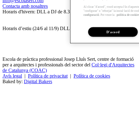
info@escolasert.com
Contacta amb nosaltres
Al clicar "d'acord", vostè accepta l'ús d'aques
Horaris d'hivern: DLL a DJ de 8.30 a 16.30 h / DV de 8.30 a 14 h.
"configurar" o "rebutjar" la instal·lació de coo
configuració
. Pot veure la
política de cookie
Horaris d’estiu (24/6 al 11/9) DLL a DV de 8.30 a 14 h.
D'acord
Escola de pràctica professional Josep Lluís Sert, centre de formació
per a arquitectes i professionals del sector del
Col·legi d'Arquitectes
de Catalunya (COAC)
Avís legal
|
Política de privacitat
|
Política de cookies
Baked by:
Digital Bakers