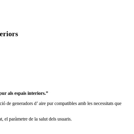
teriors
pur als espais interiors.”
l·lació de generadors d’ aire pur compatibles amb les necessitats que
at, el paràmetre de la salut dels usuaris.