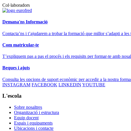
Col·laboradors
Demana'ns Informació
Contacta’ns i t’ajudarem a trobar la formació que millor s’adapti a les 
Com matricular-te
T’expliquem pas a pas el procés i els requisits per formar-te amb nosal
Beques i ajuts
Consulta les opcions de suport econòmic per accedir a la nostra forma
INSTAGRAM
FACEBOOK
LINKEDIN
YOUTUBE
L'escola
Sobre nosaltres
Organització i estructura
Equip docent
Espais i equipaments
Ubicacions i contacte