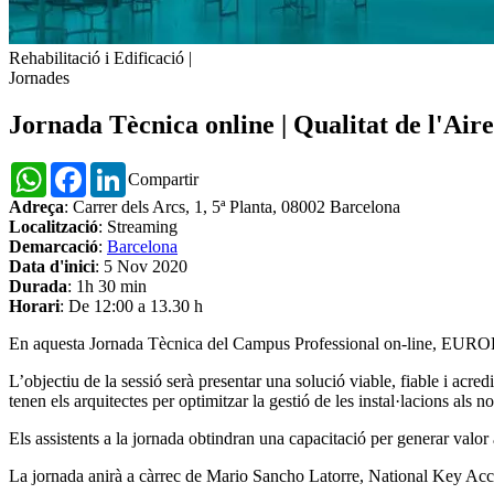
Rehabilitació i Edificació
|
Jornades
Jornada Tècnica online | Qualitat de l'Aire 
WhatsApp
Facebook
LinkedIn
Compartir
Adreça
: Carrer dels Arcs, 1, 5ª Planta, 08002 Barcelona
Localització
: Streaming
Demarcació
:
Barcelona
Data d'inici
: 5 Nov 2020
Durada
: 1h 30 min
Horari
: De 12:00 a 13.30 h
En aquesta Jornada Tècnica del Campus Professional on-line, EURO
L’objectiu de la sessió serà presentar una solució viable, fiable i acredi
tenen els arquitectes per optimitzar la gestió de les instal·lacions als nou
Els assistents a la jornada obtindran una capacitació per generar valor afe
La jornada anirà a càrrec de Mario Sancho Latorre, National Key A