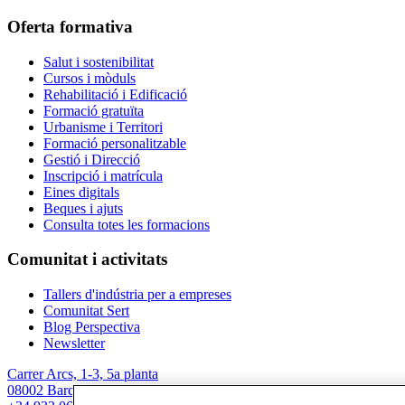
Oferta formativa
Salut i sostenibilitat
Cursos i mòduls
Rehabilitació i Edificació
Formació gratuïta
Urbanisme i Territori
Formació personalitzable
Gestió i Direcció
Inscripció i matrícula
Eines digitals
Beques i ajuts
Consulta totes les formacions
Comunitat i activitats
Tallers d'indústria per a empreses
Comunitat Sert
Blog Perspectiva
Newsletter
Carrer Arcs, 1-3, 5a planta
08002 Barcelona