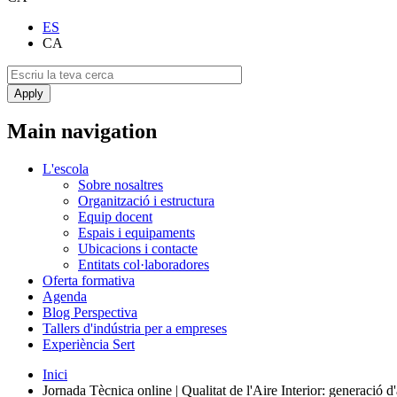
ES
CA
Main navigation
L'escola
Sobre nosaltres
Organització i estructura
Equip docent
Espais i equipaments
Ubicacions i contacte
Entitats col·laboradores
Oferta formativa
Agenda
Blog Perspectiva
Tallers d'indústria per a empreses
Experiència Sert
Inici
Jornada Tècnica online | Qualitat de l'Aire Interior: generació d'a