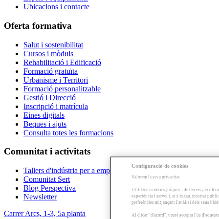
Ubicacions i contacte
Oferta formativa
Salut i sostenibilitat
Cursos i mòduls
Rehabilitació i Edificació
Formació gratuïta
Urbanisme i Territori
Formació personalitzable
Gestió i Direcció
Inscripció i matrícula
Eines digitals
Beques i ajuts
Consulta totes les formacions
Comunitat i activitats
Configuració de cookies
Tallers d'indústria per a empreses
Valorem la seva privacitat
Comunitat Sert
Blog Perspectiva
Utilitzem cookies pròpies i de tercers per oferi
Newsletter
experiència i servei i, si s’escau, mostrar publ
preferències mitjançant l'anàlisi dels seus hàb
Carrer Arcs, 1-3, 5a planta
Al clicar "d'acord", vostè accepta l'ús d'aques