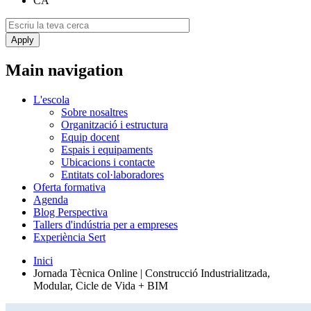
CA
Main navigation
L'escola
Sobre nosaltres
Organització i estructura
Equip docent
Espais i equipaments
Ubicacions i contacte
Entitats col·laboradores
Oferta formativa
Agenda
Blog Perspectiva
Tallers d'indústria per a empreses
Experiència Sert
Inici
Jornada Tècnica Online | Construcció Industrialitzada,
Modular, Cicle de Vida + BIM