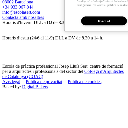
08002 Barcelona
"configurar" o "rebutjar" la instal·lació de coo
configuració
. Pot veure la
política de cookie
+34 933 067 844
info@escolasert.com
Contacta amb nosaltres
D'acord
Horaris d'hivern: DLL a DJ de 8.30 a 16.30 h / DV de 8.30 a 14 h.
Horaris d’estiu (24/6 al 11/9) DLL a DV de 8.30 a 14 h.
Escola de pràctica professional Josep Lluís Sert, centre de formació
per a arquitectes i professionals del sector del
Col·legi d'Arquitectes
de Catalunya (COAC)
Avís legal
|
Política de privacitat
|
Política de cookies
Baked by:
Digital Bakers