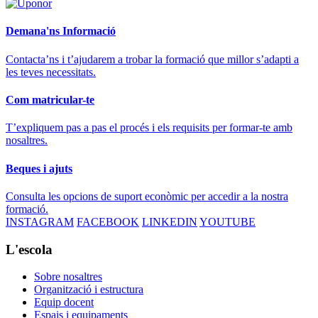
Demana'ns Informació
Contacta’ns i t’ajudarem a trobar la formació que millor s’adapti a
les teves necessitats.
Com matricular-te
T’expliquem pas a pas el procés i els requisits per formar-te amb
nosaltres.
Beques i ajuts
Consulta les opcions de suport econòmic per accedir a la nostra
formació.
INSTAGRAM
FACEBOOK
LINKEDIN
YOUTUBE
L'escola
Sobre nosaltres
Organització i estructura
Equip docent
Espais i equipaments