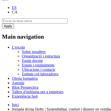
ES
CA
Main navigation
L'escola
Sobre nosaltres
Organització i estructura
Equip docent
Espais i equipaments
Ubicacions i contacte
Entitats col·laboradores
Oferta formativa
Agenda
Blog Perspectiva
Tallers d'indústria per a empreses
Experiència Sert
Inici
Jornada tècnia Helty | Sostenibilitat, confort i disseny en ventil