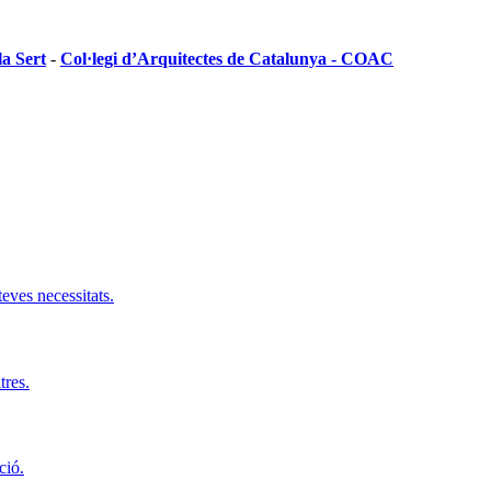
la Sert
-
Col·legi d’Arquitectes de Catalunya - COAC
teves necessitats.
tres.
ció.