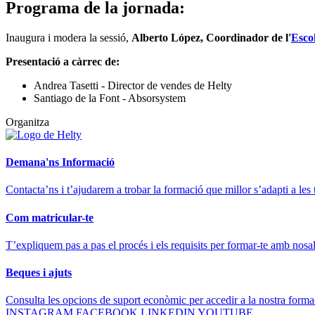
Programa de la jornada:
Inaugura i modera la sessió,
Alberto López, Coordinador de l'
Esco
Presentació a càrrec de:
Andrea Tasetti - Director de vendes de Helty
Santiago de la Font - Absorsystem
Organitza
Demana'ns Informació
Contacta’ns i t’ajudarem a trobar la formació que millor s’adapti a les 
Com matricular-te
T’expliquem pas a pas el procés i els requisits per formar-te amb nosal
Beques i ajuts
Consulta les opcions de suport econòmic per accedir a la nostra forma
INSTAGRAM
FACEBOOK
LINKEDIN
YOUTUBE