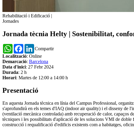
Rehabilitació i Edificació
|
Jornades
Jornada tècnia Helty | Sostenibilitat, confo
WhatsApp
Facebook
LinkedIn
Compartir
Localització
: Online
Demarcació
:
Barcelona
Data d'inici
: 27 Febr 2024
Durada
: 2 h
Horari
: Martes de 12:00 a 14:00 h
Presentació
En aquesta Jornada tècnica en línia del Campus Professional, organi
s'aprofundirà en els temes d'IAQ (indoor air quality) i el disseny de l'
(ventilació mecànica controlada) amb recuperació de calor, capaços de di
tècniques i les possibilitats d'aplicació de les solucions VMI de doble
construcció i requalificació d'edificis existents com a habitatges, oficin