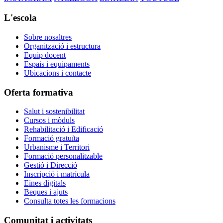
L'escola
Sobre nosaltres
Organització i estructura
Equip docent
Espais i equipaments
Ubicacions i contacte
Oferta formativa
Salut i sostenibilitat
Cursos i mòduls
Rehabilitació i Edificació
Formació gratuïta
Urbanisme i Territori
Formació personalitzable
Gestió i Direcció
Inscripció i matrícula
Eines digitals
Beques i ajuts
Consulta totes les formacions
Comunitat i activitats