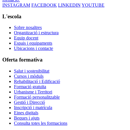
INSTAGRAM
FACEBOOK
LINKEDIN
YOUTUBE
L'escola
Sobre nosaltres
Organització i estructura
Equip docent
Espais i equipaments
Ubicacions i contacte
Oferta formativa
Salut i sostenibilitat
Cursos i mòduls
Rehabilitació i Edificació
Formació gratuïta
Urbanisme i Territori
Formació personalitzable
Gestió i Direcció
Inscripció i matrícula
Eines digitals
Beques i ajuts
Consulta totes les formacions