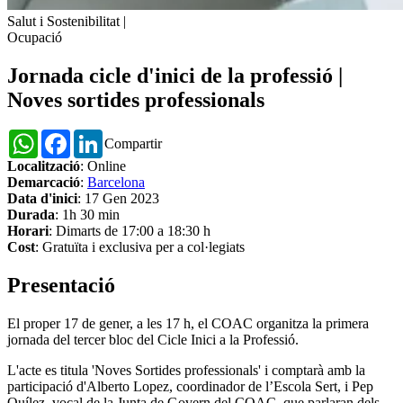
Salut i Sostenibilitat
|
Ocupació
Jornada cicle d'inici de la professió |
Noves sortides professionals
WhatsApp
Facebook
LinkedIn
Compartir
Localització
: Online
Demarcació
:
Barcelona
Data d'inici
: 17 Gen 2023
Durada
: 1h 30 min
Horari
: Dimarts de 17:00 a 18:30 h
Cost
: Gratuïta i exclusiva per a col·legiats
Presentació
El proper 17 de gener, a les 17 h, el COAC organitza la primera
jornada del tercer bloc del Cicle Inici a la Professió.
L'acte es titula 'Noves Sortides professionals' i comptarà amb la
participació d'Alberto Lopez, coordinador de l’Escola Sert, i Pep
Quílez, vocal de la Junta de Govern del COAC, que parlaran dels