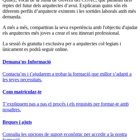
reptes del futur dels arquitectes d’avui. Explicaran quins són els
diferents perfils d’arquitecte existents i les sortides laborals amb més
demanda.
A més a més, compartiran la seva experiència amb l'objectiu d'ajudar
els arquitectes més joves a crear el seu itinerari professional.
La sessió és gratuïta i exclusiva per a arquitectes col·legiats i
únicament es podrà seguir online.
Demana'ns Informació
Contacta’ns i t’ajudarem a trobar la formació que millor s’adapti a
les teves necessitats.
Com matricular-te
T’expliquem pas a pas el procés i els requisits per formar-te amb
nosaltres.
Beques i ajuts
Consulta les opcions de suport econòmic per accedir a la nostra
formació.