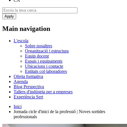
CA
Main navigation
L'escola
Sobre nosaltres
Organització i estructura
Equip docent
Espais i equipaments
Ubicacions i contacte
Entitats col·laboradores
Oferta formativa
Agenda
Blog Perspectiva
Tallers d'indústria per a empreses
Experiència Sert
Inici
Jornada cicle d'inici de la professió | Noves sortides
professionals