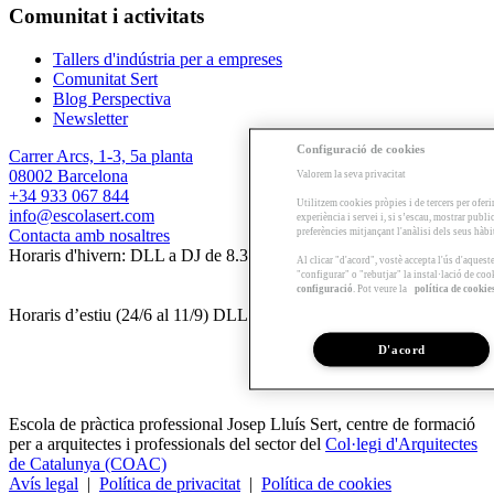
Comunitat i activitats
Tallers d'indústria per a empreses
Comunitat Sert
Blog Perspectiva
Newsletter
Configuració de cookies
Carrer Arcs, 1-3, 5a planta
08002 Barcelona
Valorem la seva privacitat
+34 933 067 844
Utilitzem cookies pròpies i de tercers per oferi
info@escolasert.com
experiència i servei i, si s’escau, mostrar publ
preferències mitjançant l'anàlisi dels seus hàb
Contacta amb nosaltres
Horaris d'hivern: DLL a DJ de 8.30 a 16.30 h / DV de 8.30 a 14 h.
Al clicar "d'acord", vostè accepta l'ús d'aques
"configurar" o "rebutjar" la instal·lació de coo
configuració
. Pot veure la
política de cookie
Horaris d’estiu (24/6 al 11/9) DLL a DV de 8.30 a 14 h.
D'acord
Escola de pràctica professional Josep Lluís Sert, centre de formació
per a arquitectes i professionals del sector del
Col·legi d'Arquitectes
de Catalunya (COAC)
Avís legal
|
Política de privacitat
|
Política de cookies