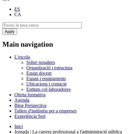
ES
CA
Main navigation
L'escola
Sobre nosaltres
Organització i estructura
Equip docent
Espais i equipaments
Ubicacions i contacte
Entitats col·laboradores
Oferta formativa
Agenda
Blog Perspectiva
Tallers d'indústria per a empreses
Experiència Sert
Inici
Jornada | La carrera professional a l'administració pública