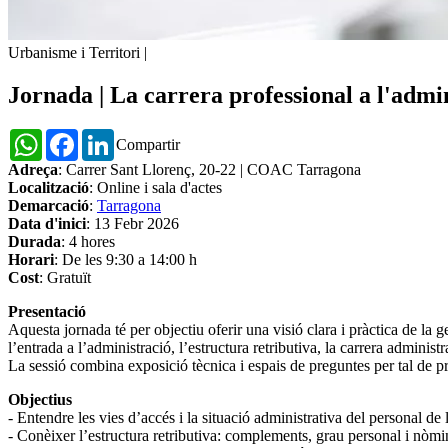
Urbanisme i Territori
|
Jornada | La carrera professional a l'admi
WhatsApp
Facebook
LinkedIn
Compartir
Adreça
: Carrer Sant Llorenç, 20-22 | COAC Tarragona
Localització
: Online i sala d'actes
Demarcació
:
Tarragona
Data d'inici
: 13 Febr 2026
Durada
: 4 hores
Horari
: De les 9:30 a 14:00 h
Cost
: Gratuït
Presentació
Aquesta jornada té per objectiu oferir una visió clara i pràctica de la g
l’entrada a l’administració, l’estructura retributiva, la carrera administ
La sessió combina exposició tècnica i espais de preguntes per tal de pro
Objectius
- Entendre les vies d’accés i la situació administrativa del personal de
- Conèixer l’estructura retributiva: complements, grau personal i nòmi