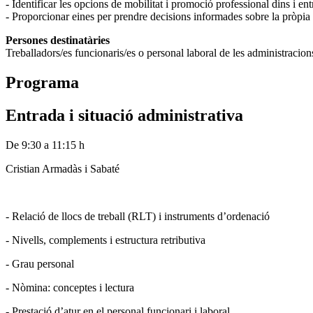
- Identificar les opcions de mobilitat i promoció professional dins i en
- Proporcionar eines per prendre decisions informades sobre la pròpia t
Persones destinatàries
Treballadors/es funcionaris/es o personal laboral de les administracions 
Programa
Entrada i situació administrativa
De 9:30 a 11:15 h
Cristian Armadàs i Sabaté
- Relació de llocs de treball (RLT) i instruments d’ordenació
- Nivells, complements i estructura retributiva
- Grau personal
- Nòmina: conceptes i lectura
- Prestació d’atur en el personal funcionari i laboral