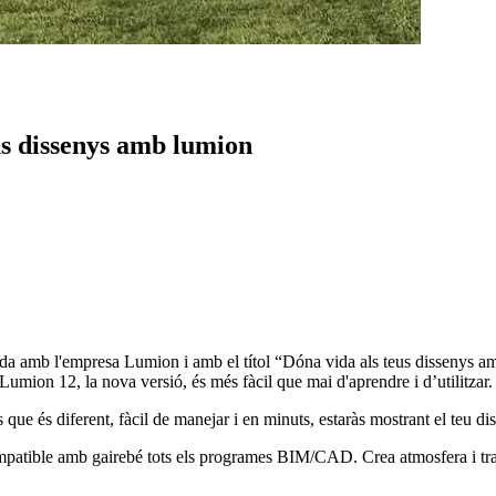
us dissenys amb lumion
ada amb l'empresa Lumion i amb el títol “Dóna vida als teus dissenys 
b Lumion 12, la nova versió, és més fàcil que mai d'aprendre i d’utilitzar.
e és diferent, fàcil de manejar i en minuts, estaràs mostrant el teu di
 compatible amb gairebé tots els programes BIM/CAD. Crea atmosfera i 