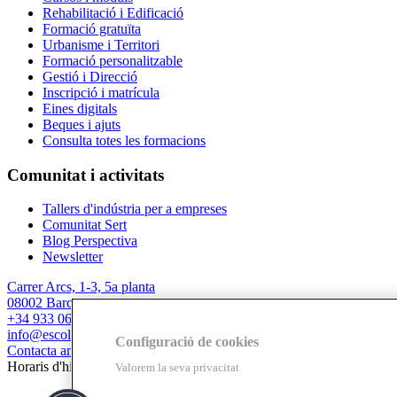
Rehabilitació i Edificació
Formació gratuïta
Urbanisme i Territori
Formació personalitzable
Gestió i Direcció
Inscripció i matrícula
Eines digitals
Beques i ajuts
Consulta totes les formacions
Comunitat i activitats
Tallers d'indústria per a empreses
Comunitat Sert
Blog Perspectiva
Newsletter
Carrer Arcs, 1-3, 5a planta
08002 Barcelona
+34 933 067 844
info@escolasert.com
Configuració de cookies
Contacta amb nosaltres
Horaris d'hivern: DLL a DJ de 8.30 a 16.30 h / DV de 8.30 a 14 h.
Valorem la seva privacitat