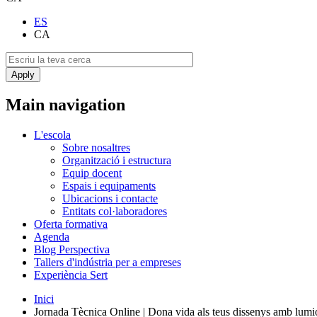
ES
CA
Main navigation
L'escola
Sobre nosaltres
Organització i estructura
Equip docent
Espais i equipaments
Ubicacions i contacte
Entitats col·laboradores
Oferta formativa
Agenda
Blog Perspectiva
Tallers d'indústria per a empreses
Experiència Sert
Inici
Jornada Tècnica Online | Dona vida als teus dissenys amb lumi