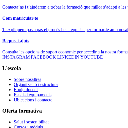
Contacta’ns i t’ajudarem a trobar la formació que millor s’adapti a les 
Com matricular-te
T’expliquem pas a pas el procés i els requisits per formar-te amb nosal
Beques i ajuts
Consulta les opcions de suport econòmic per accedir a la nostra forma
INSTAGRAM
FACEBOOK
LINKEDIN
YOUTUBE
L'escola
Sobre nosaltres
Organització i estructura
Equip docent
Espais i equipaments
Ubicacions i contacte
Oferta formativa
Salut i sostenibilitat
Cursos i mòduls