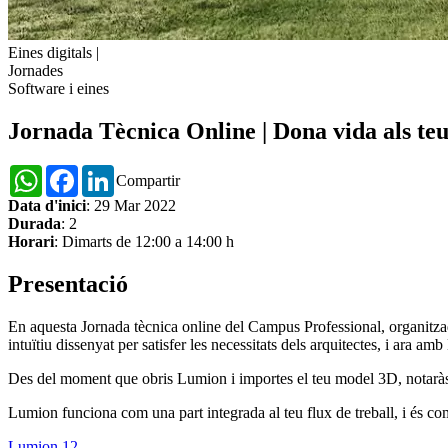
Eines digitals
|
Jornades
Software i eines
Jornada Tècnica Online | Dona vida als te
WhatsApp
Facebook
LinkedIn
Compartir
Data d'inici
: 29 Mar 2022
Durada
: 2
Horari
: Dimarts de 12:00 a 14:00 h
Presentació
En aquesta Jornada tècnica online del Campus Professional, organitz
intuïtiu dissenyat per satisfer les necessitats dels arquitectes, i ara am
Des del moment que obris Lumion i importes el teu model 3D, notaràs qu
Lumion funciona com una part integrada al teu flux de treball, i és
Lumion 12
.