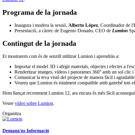
Programa de la jornada
Inaugura i modera la sessió,
Alberto López
, Coordinador de l'
Presentació, a càrrec de Eugenio Donado, CEO de
Lumion
Spa
Contingut de la jornada
Et mostrarem com és de senzill utilitzar Lumion i aprendràs a:
Importar el model 3D i afegir materials, objectes i efectes a l'es
Renderitzar imatges, vídeos i panorames 360° amb un sol clic i 
Comunicar la teva visió del projecte de manera fàcil i agradable,
Veureu que Lumion és totalment compatible amb gairebé tots el
Hem llançat recentment Lumion 12, ara encara és més fàcil aconseguir 
Veure
vídeo sobre Lumion
.
Organitza
Demana'ns Informació