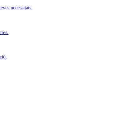
teves necessitats.
tres.
ció.