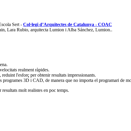
Escola Sert -
Col·legi d’Arquitectes de Catalunya - COAC
in, Lara Rubio, arquitecta Lumion i Alba Sánchez, Lumion..
cena.
velocitats realment ràpides.
 reduint l'esforç per obtenir resultats impressionants.
s programes 3D i CAD, de manera que no importa el programari de model
resultats molt realistes en poc temps.