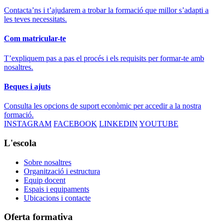
Contacta’ns i t’ajudarem a trobar la formació que millor s’adapti a
les teves necessitats.
Com matricular-te
T’expliquem pas a pas el procés i els requisits per formar-te amb
nosaltres.
Beques i ajuts
Consulta les opcions de suport econòmic per accedir a la nostra
formació.
INSTAGRAM
FACEBOOK
LINKEDIN
YOUTUBE
L'escola
Sobre nosaltres
Organització i estructura
Equip docent
Espais i equipaments
Ubicacions i contacte
Oferta formativa