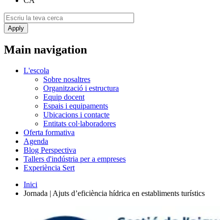
CA
Main navigation
L'escola
Sobre nosaltres
Organització i estructura
Equip docent
Espais i equipaments
Ubicacions i contacte
Entitats col·laboradores
Oferta formativa
Agenda
Blog Perspectiva
Tallers d'indústria per a empreses
Experiència Sert
Inici
Jornada | Ajuts d’eficiència hídrica en establiments turístics