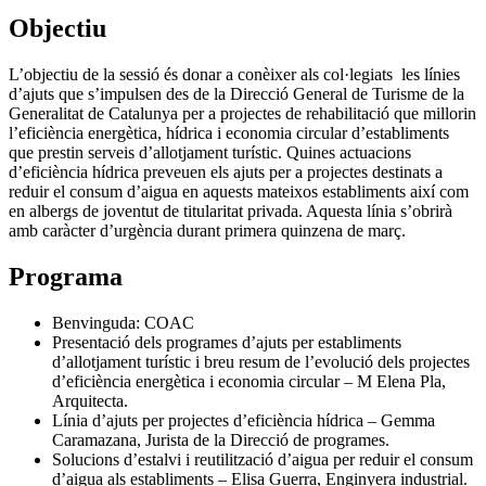
Objectiu
L’objectiu de la sessió és donar a conèixer als col·legiats les línies
d’ajuts que s’impulsen des de la Direcció General de Turisme de la
Generalitat de Catalunya per a projectes de rehabilitació que millorin
l’eficiència energètica, hídrica i economia circular d’establiments
que prestin serveis d’allotjament turístic. Quines actuacions
d’eficiència hídrica preveuen els ajuts per a projectes destinats a
reduir el consum d’aigua en aquests mateixos establiments així com
en albergs de joventut de titularitat privada. Aquesta línia s’obrirà
amb caràcter d’urgència durant primera quinzena de març.
Programa
Benvinguda: COAC
Presentació dels programes d’ajuts per establiments
d’allotjament turístic i breu resum de l’evolució dels projectes
d’eficiència energètica i economia circular – M Elena Pla,
Arquitecta.
Línia d’ajuts per projectes d’eficiència hídrica – Gemma
Caramazana, Jurista de la Direcció de programes.
Solucions d’estalvi i reutilització d’aigua per reduir el consum
d’aigua als establiments – Elisa Guerra, Enginyera industrial.