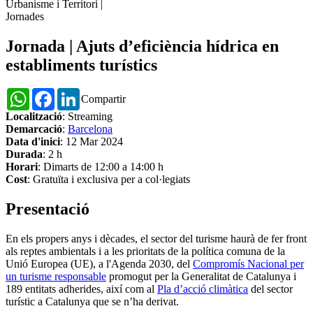
Urbanisme i Territori
|
Jornades
Jornada | Ajuts d’eficiència hídrica en
establiments turístics
WhatsApp
Facebook
LinkedIn
Compartir
Localització
: Streaming
Demarcació
:
Barcelona
Data d'inici
: 12 Mar 2024
Durada
: 2 h
Horari
: Dimarts de 12:00 a 14:00 h
Cost
: Gratuïta i exclusiva per a col·legiats
Presentació
En els propers anys i dècades, el sector del turisme haurà de fer front
als reptes ambientals i a les prioritats de la política comuna de la
Unió Europea (UE), a l'Agenda 2030, del
Compromís Nacional per
un turisme responsable
promogut per la Generalitat de Catalunya i
189 entitats adherides, així com al
Pla d’acció climàtica
del sector
turístic a Catalunya que se n’ha derivat.