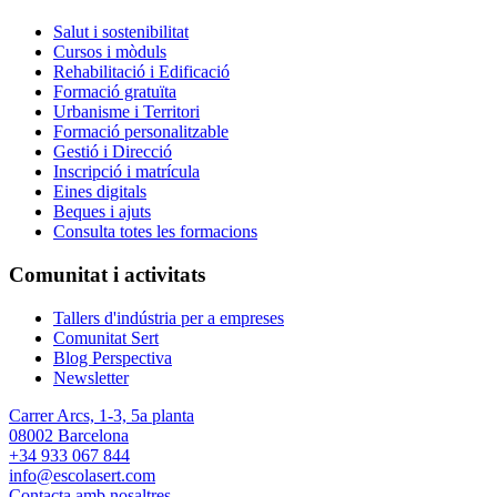
Salut i sostenibilitat
Cursos i mòduls
Rehabilitació i Edificació
Formació gratuïta
Urbanisme i Territori
Formació personalitzable
Gestió i Direcció
Inscripció i matrícula
Eines digitals
Beques i ajuts
Consulta totes les formacions
Comunitat i activitats
Tallers d'indústria per a empreses
Comunitat Sert
Blog Perspectiva
Newsletter
Carrer Arcs, 1-3, 5a planta
08002 Barcelona
+34 933 067 844
info@escolasert.com
Contacta amb nosaltres