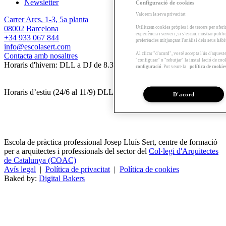
Newsletter
Configuració de cookies
Valorem la seva privacitat
Carrer Arcs, 1-3, 5a planta
08002 Barcelona
Utilitzem cookies pròpies i de tercers per oferi
experiència i servei i, si s’escau, mostrar publ
+34 933 067 844
preferències mitjançant l'anàlisi dels seus hàb
info@escolasert.com
Al clicar "d'acord", vostè accepta l'ús d'aques
Contacta amb nosaltres
"configurar" o "rebutjar" la instal·lació de coo
Horaris d'hivern: DLL a DJ de 8.30 a 16.30 h / DV de 8.30 a 14 h.
configuració
. Pot veure la
política de cookie
Horaris d’estiu (24/6 al 11/9) DLL a DV de 8.30 a 14 h.
D'acord
Escola de pràctica professional Josep Lluís Sert, centre de formació
per a arquitectes i professionals del sector del
Col·legi d'Arquitectes
de Catalunya (COAC)
Avís legal
|
Política de privacitat
|
Política de cookies
Baked by:
Digital Bakers