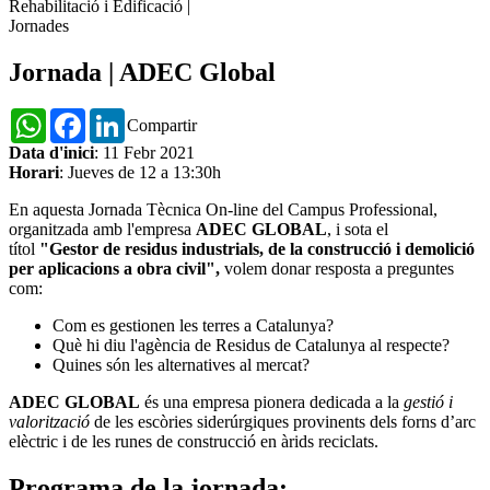
Rehabilitació i Edificació
|
Jornades
Jornada | ADEC Global
WhatsApp
Facebook
LinkedIn
Compartir
Data d'inici
: 11 Febr 2021
Horari
: Jueves de 12 a 13:30h
En aquesta Jornada Tècnica On-line del Campus Professional,
organitzada amb l'empresa
ADEC GLOBAL
, i sota el
títol
"Gestor de residus industrials, de la construcció i demolició
per aplicacions a obra civil",
volem donar resposta a preguntes
com:
Com es gestionen les terres a Catalunya?
Què hi diu l'agència de Residus de Catalunya al respecte?
Quines són les alternatives al mercat?
ADEC GLOBAL
és una empresa pionera dedicada a la
gestió i
valorització
de les escòries siderúrgiques provinents dels forns d’arc
elèctric i de les runes de construcció en àrids reciclats.
Programa de la jornada: