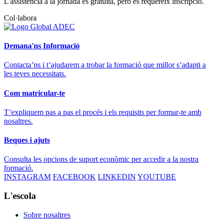
L'assistència a la jornada és gratuíta, pero es requereix inscripció.
Col·labora
Demana'ns Informació
Contacta’ns i t’ajudarem a trobar la formació que millor s’adapti a
les teves necessitats.
Com matricular-te
T’expliquem pas a pas el procés i els requisits per formar-te amb
nosaltres.
Beques i ajuts
Consulta les opcions de suport econòmic per accedir a la nostra
formació.
INSTAGRAM
FACEBOOK
LINKEDIN
YOUTUBE
L'escola
Sobre nosaltres