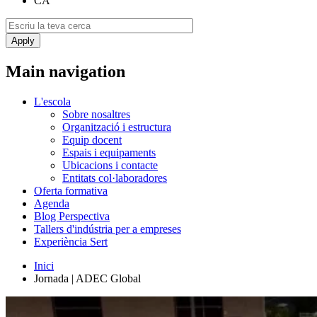
CA
Main navigation
L'escola
Sobre nosaltres
Organització i estructura
Equip docent
Espais i equipaments
Ubicacions i contacte
Entitats col·laboradores
Oferta formativa
Agenda
Blog Perspectiva
Tallers d'indústria per a empreses
Experiència Sert
Inici
Jornada | ADEC Global