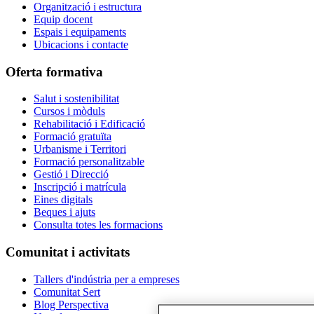
Organització i estructura
Equip docent
Espais i equipaments
Ubicacions i contacte
Oferta formativa
Salut i sostenibilitat
Cursos i mòduls
Rehabilitació i Edificació
Formació gratuïta
Urbanisme i Territori
Formació personalitzable
Gestió i Direcció
Inscripció i matrícula
Eines digitals
Beques i ajuts
Consulta totes les formacions
Comunitat i activitats
Tallers d'indústria per a empreses
Comunitat Sert
Blog Perspectiva