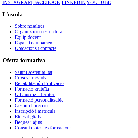
INSTAGRAM
FACEBOOK
LINKEDIN
YOUTUBE
L'escola
Sobre nosaltres
Organització i estructura
Equip docent
Espais i equipaments
Ubicacions i contacte
Oferta formativa
Salut i sostenibilitat
Cursos i mòduls
Rehabilitació i Edificació
Formació gratuïta
Urbanisme i Territori
Formació personalitzable
Gestió i Direcció
Inscripció i matrícula
Eines digitals
Beques i ajuts
Consulta totes les formacions