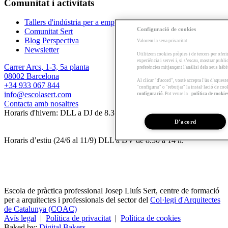
Comunitat i activitats
Tallers d'indústria per a empreses
Configuració de cookies
Comunitat Sert
Blog Perspectiva
Valorem la seva privacitat
Newsletter
Utilitzem cookies pròpies i de tercers per oferi
experiència i servei i, si s’escau, mostrar publ
Carrer Arcs, 1-3, 5a planta
preferències mitjançant l'anàlisi dels seus hàb
08002 Barcelona
Al clicar "d'acord", vostè accepta l'ús d'aques
+34 933 067 844
"configurar" o "rebutjar" la instal·lació de coo
info@escolasert.com
configuració
. Pot veure la
política de cookie
Contacta amb nosaltres
Horaris d'hivern: DLL a DJ de 8.30 a 16.30 h / DV de 8.30 a 14 h.
D'acord
Horaris d’estiu (24/6 al 11/9) DLL a DV de 8.30 a 14 h.
Escola de pràctica professional Josep Lluís Sert, centre de formació
per a arquitectes i professionals del sector del
Col·legi d'Arquitectes
de Catalunya (COAC)
Avís legal
|
Política de privacitat
|
Política de cookies
Baked by:
Digital Bakers