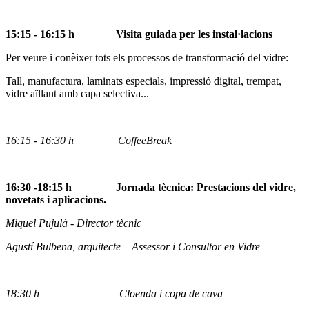
15:15 - 16:15 h
V
isita guiada per les instal·lacions
Per veure i conèixer tots els processos de transformació del vidre:
Tall, manufactura, laminats especials, impressió digital, trempat,
vidre aïllant amb capa selectiva...
16:15 - 16:30 h CoffeeBreak
16:30 -18:15 h
Jornada tècnica: Prestacions del vidre,
novetats i aplicacions.
Miquel Pujulà - Director tècnic
Agustí Bulbena, arquitecte – Assessor i Consultor en Vidre
18:30 h Cloenda i copa de cava