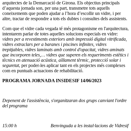
arquitectes de la Demarcació de Girona. Els objectius principals
d’aquesta jornada son, per una part, transmetre tots aquells
coneixements que poden ajudar a l’hora d’escollir un vidre, i per
altre, tractar de respondre a tots els dubtes i consultes dels assistents.
Com que el vidre cada vegada té més protagonisme en l'arquitectura,
intentarem parlar de totes aquelles solucions especials en vidre:
vidres per a revestiments exteriors amb impressió digital vitrificada,
vidres extraclars per a baranes i piscines infinites, vidres
trepitjables, vidres laminats amb control d'opacitat, vidres aminats
que incorporen teles,… vidres que superen els requeriments estètics i
tècnics en atenuació acústica, aïllament tèrmic, protecció solar i
seguretat
, per poder-les aplicar tant en els projectes més complexes
com en puntuals actuacions de rehabilitació.
PROGRAMA JORNADA INSIDESIF 14/06/2023
Depenent de l'assistència, s'organitzaran dos grups canviant l'ordre
del programa
15:00 h
Benvinguda a les instal·lacions de Vidresif