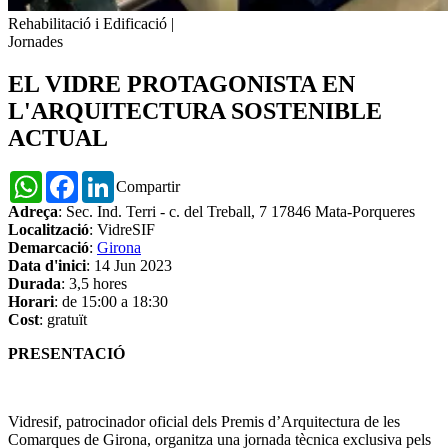
Rehabilitació i Edificació
|
Jornades
EL VIDRE PROTAGONISTA EN
L'ARQUITECTURA SOSTENIBLE
ACTUAL
WhatsApp
Facebook
LinkedIn
Compartir
Adreça
: Sec. Ind. Terri - c. del Treball, 7 17846 Mata-Porqueres
Localització
: VidreSIF
Demarcació
:
Girona
Data d'inici
: 14 Jun 2023
Durada
: 3,5 hores
Horari
: de 15:00 a 18:30
Cost
: gratuït
PRESENTACIÓ
Vidresif, patrocinador oficial dels Premis d’Arquitectura de les
Comarques de Girona, organitza una jornada tècnica exclusiva pels