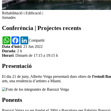
Rehabilitació i Edificació
|
Jornades
Conferència | Projectes recents
WhatsApp
Facebook
LinkedIn
Compartir
Data d'inici
: 21 Jun 2022
Durada
: 2 h
Horari
: Dimarts de 17:15 a 19:15 h
Presentació
El dia 21 de juny, Alberto Veiga presentarà dues obres de
l’estudi Ba
arts, una residencia d’artistes a Miami.
Ponents
Barozzi Veiga va ser fundat el 2004 a Barcelona per Fabrizio Barozzi i A