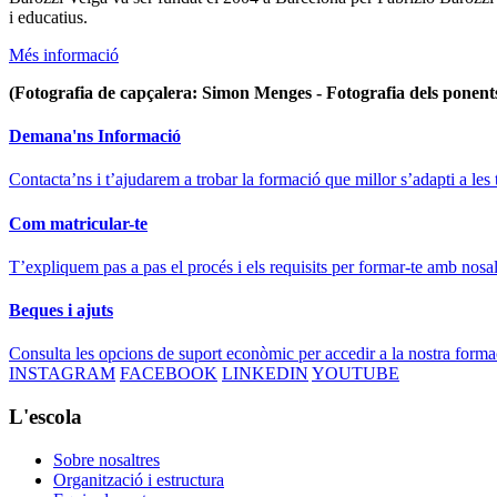
i educatius.
Més informació
(Fotografia de capçalera: Simon Menges - Fotografia dels ponent
Demana'ns Informació
Contacta’ns i t’ajudarem a trobar la formació que millor s’adapti a les 
Com matricular-te
T’expliquem pas a pas el procés i els requisits per formar-te amb nosal
Beques i ajuts
Consulta les opcions de suport econòmic per accedir a la nostra forma
INSTAGRAM
FACEBOOK
LINKEDIN
YOUTUBE
L'escola
Sobre nosaltres
Organització i estructura