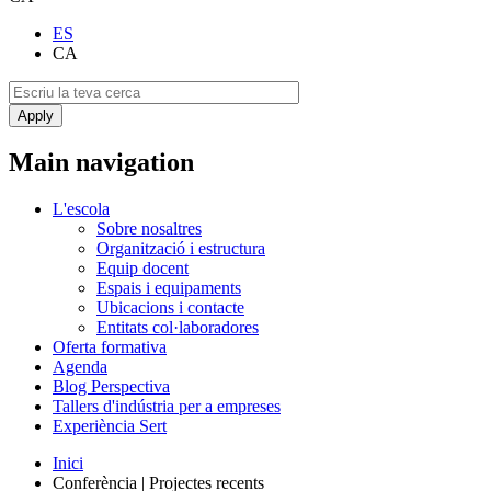
ES
CA
Main navigation
L'escola
Sobre nosaltres
Organització i estructura
Equip docent
Espais i equipaments
Ubicacions i contacte
Entitats col·laboradores
Oferta formativa
Agenda
Blog Perspectiva
Tallers d'indústria per a empreses
Experiència Sert
Inici
Conferència | Projectes recents