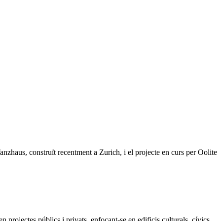
Tanzhaus, construït recentment a Zurich, i el projecte en curs per Oolite
projectes públics i privats, enfocant-se en edificis culturals, cívics