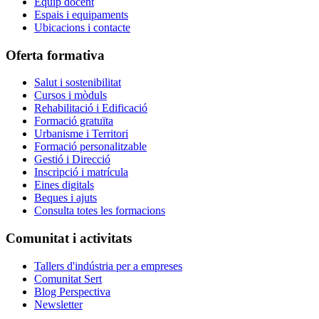
Equip docent
Espais i equipaments
Ubicacions i contacte
Oferta formativa
Salut i sostenibilitat
Cursos i mòduls
Rehabilitació i Edificació
Formació gratuïta
Urbanisme i Territori
Formació personalitzable
Gestió i Direcció
Inscripció i matrícula
Eines digitals
Beques i ajuts
Consulta totes les formacions
Comunitat i activitats
Tallers d'indústria per a empreses
Comunitat Sert
Blog Perspectiva
Newsletter