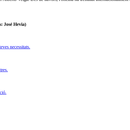
s: José Hevia)
teves necessitats.
tres.
ció.