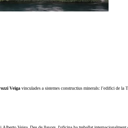
rozzi Veiga
vinculades a sistemes constructius minerals: l’edifici de la 
lberto Veiga. Des de llavors, l'oficina ha treballat internacionalment en 