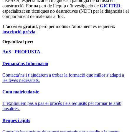
l’EPSEB, especialitzat en diagnosis i patologia de la fusta en
construcció. Forma part de l’equip d’investigació de
GICITED
,
especialitzat en tècniques no destructives (NDT) per la diagnosis i el
comportament de materials al foc.
L’accés és gratuït
, però per motius d’aforament es requereix
inscripció prèvia
.
Organitzat per:
AuS
i
PROFUSTA
.
Demana'ns Informació
Contacta’ns i t’ajudarem a trobar la formació que millor s’adapti a
les teves necessitats.
Com matricular-te
T’expliquem pas a pas el procés i els requisits per formar-te amb
nosaltres.
Beques i ajuts
Consulta les opcions de suport econòmic per accedir a la nostra