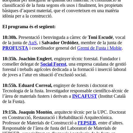
classificació de la fusta segons els usos i finalment, les propietats
bàsiques d’aquest material, que el converteixen en una matèria
idònia per a la construcció.
El programa és el següent:
18:30h.
Presentació i benvinguda a càrrec de
Toni Escudé
, vocal
de la junta de
AuS
, i
Salvador Ordóñez
, membre de la junta de
PROFUSTA
i coordinador general del
Gremi de Fusta i Moble
.
18:35h. Joachim Englert
, enginyer tècnic forestal. Fundador i
conseller delegat de
Social Forest
, una empresa catalana de gestió
forestal i treballs agrícoles dedicada a la formació i inserció laboral
de joves a l’atur en situació d’exclusió social.
18:55h. Eduard Correal,
enginyer de forests i doctorat en
Tecnologia de la fusta. Investigador responsable científico-tècnic de
l’àrea de materials fusters i derivats a
INCAFUST
(Institut Català
de la Fusta).
19:15h. Joaquín Montón
, arquitecte tècnic per la UPC. Doctorat
en Construcció, Restauració i Rehabilitació Arquitectònica.
Professor de Materials de Construcció a
l’EPSEB
, entre d’altres.
Responsable de l’àrea de fusta del Laboratori de Materials de