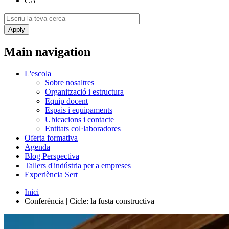
CA
Main navigation
L'escola
Sobre nosaltres
Organització i estructura
Equip docent
Espais i equipaments
Ubicacions i contacte
Entitats col·laboradores
Oferta formativa
Agenda
Blog Perspectiva
Tallers d'indústria per a empreses
Experiència Sert
Inici
Conferència | Cicle: la fusta constructiva