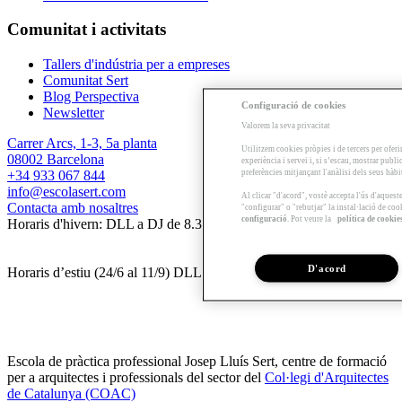
Comunitat i activitats
Tallers d'indústria per a empreses
Comunitat Sert
Blog Perspectiva
Configuració de cookies
Newsletter
Valorem la seva privacitat
Carrer Arcs, 1-3, 5a planta
Utilitzem cookies pròpies i de tercers per oferi
08002 Barcelona
experiència i servei i, si s’escau, mostrar publ
preferències mitjançant l'anàlisi dels seus hàb
+34 933 067 844
info@escolasert.com
Al clicar "d'acord", vostè accepta l'ús d'aques
Contacta amb nosaltres
"configurar" o "rebutjar" la instal·lació de coo
configuració
. Pot veure la
política de cookie
Horaris d'hivern: DLL a DJ de 8.30 a 16.30 h / DV de 8.30 a 14 h.
D'acord
Horaris d’estiu (24/6 al 11/9) DLL a DV de 8.30 a 14 h.
Escola de pràctica professional Josep Lluís Sert, centre de formació
per a arquitectes i professionals del sector del
Col·legi d'Arquitectes
de Catalunya (COAC)