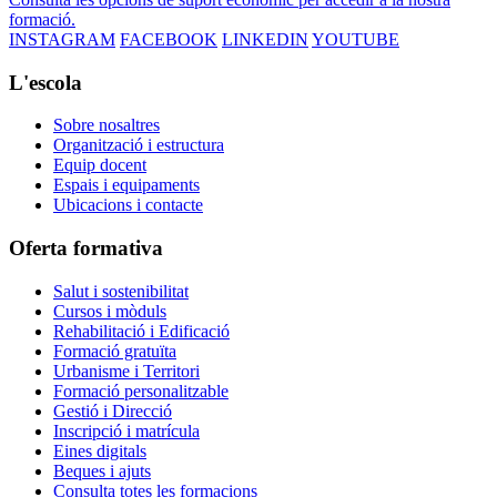
formació.
INSTAGRAM
FACEBOOK
LINKEDIN
YOUTUBE
L'escola
Sobre nosaltres
Organització i estructura
Equip docent
Espais i equipaments
Ubicacions i contacte
Oferta formativa
Salut i sostenibilitat
Cursos i mòduls
Rehabilitació i Edificació
Formació gratuïta
Urbanisme i Territori
Formació personalitzable
Gestió i Direcció
Inscripció i matrícula
Eines digitals
Beques i ajuts
Consulta totes les formacions