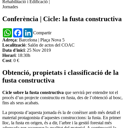
Rehabilitació i Edificació
|
Jornades
Conferència | Cicle: la fusta constructiva
WhatsApp
Facebook
LinkedIn
Compartir
Adreça
: Barcelona | Plaça Nova 5
Localització
: Salón de actos del COAC
Data d'inici
: 25 Nov 2019
Horari
: 18:30h
Cost
: 0 €
Obtenció, propietats i classificació de la
fusta constructiva
Cicle sobre la fusta constructiva
que servirà per entendre tot el
procés d’un projecte constructiu en fusta, des de l’obtenció al bosc,
fins als seus acabats.
La proposta d’aquesta jornada és la de conèixer amb més detall el
material protagonista d’aquestes construccions: la fusta. En primer
lloc, la fusta en origen, és a dir, l’arbre i la gestió forestal més
adequada per assegurar la qualitat del material. A continuació la