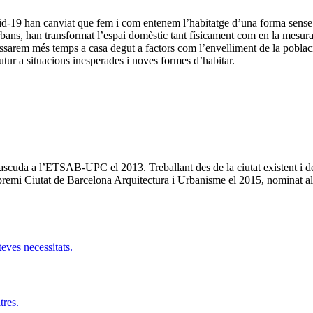
d-19 han canviat que fem i com entenem l’habitatge d’una forma sense 
urbans, han transformat l’espai domèstic tant físicament com en la mesura 
passarem més temps a casa degut a factors com l’envelliment de la poblaci
futur a situacions inesperades i noves formes d’habitar.
 nascuda a l’ETSAB-UPC el 2013. Treballant des de la ciutat existent i
el premi Ciutat de Barcelona Arquitectura i Urbanisme el 2015, nominat 
teves necessitats.
tres.