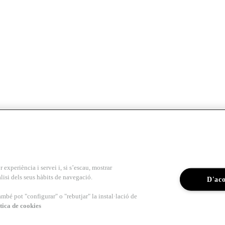
r experiència i servei i, si s’escau, mostrar
lisi dels seus hàbits de navegació.
D'ac
ambé pot "configurar" o "rebutjar" la instal·lació de
tica de cookies