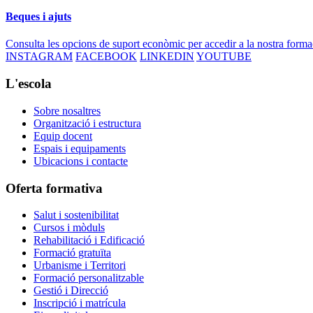
Beques i ajuts
Consulta les opcions de suport econòmic per accedir a la nostra forma
INSTAGRAM
FACEBOOK
LINKEDIN
YOUTUBE
L'escola
Sobre nosaltres
Organització i estructura
Equip docent
Espais i equipaments
Ubicacions i contacte
Oferta formativa
Salut i sostenibilitat
Cursos i mòduls
Rehabilitació i Edificació
Formació gratuïta
Urbanisme i Territori
Formació personalitzable
Gestió i Direcció
Inscripció i matrícula