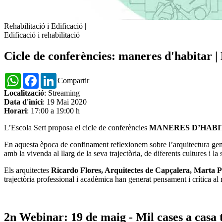
Rehabilitació i Edificació
|
Edificació i rehabilitació
Cicle de conferències: maneres d'habitar | 
WhatsApp
Facebook
LinkedIn
Compartir
Localització
: Streaming
Data d'inici
: 19 Mai 2020
Horari
: 17:00 a 19:00 h
L’Escola Sert proposa el cicle de conferències
MANERES D’HABI
En aquesta època de confinament reflexionem sobre l’arquitectura genera
amb la vivenda al llarg de la seva trajectòria, de diferents cultures i la 
Els arquitectes
Ricardo Flores, Arquitectes de Capçalera, Marta P
trajectòria professional i acadèmica han generat pensament i crítica 
2n Webinar: 19 de maig -
Mil cases a casa 