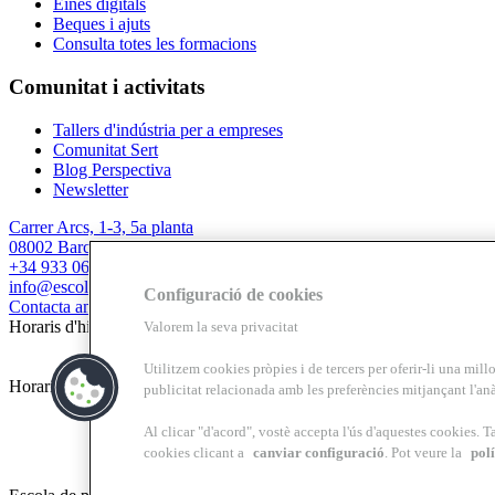
Eines digitals
Beques i ajuts
Consulta totes les formacions
Comunitat i activitats
Tallers d'indústria per a empreses
Comunitat Sert
Blog Perspectiva
Newsletter
Carrer Arcs, 1-3, 5a planta
08002 Barcelona
+34 933 067 844
info@escolasert.com
Configuració de cookies
Contacta amb nosaltres
Horaris d'hivern: DLL a DJ de 8.30 a 16.30 h / DV de 8.30 a 14 h.
Valorem la seva privacitat
Utilitzem cookies pròpies i de tercers per oferir-li una millo
Horaris d’estiu (24/6 al 11/9) DLL a DV de 8.30 a 14 h.
publicitat relacionada amb les preferències mitjançant l'anà
Al clicar "d'acord", vostè accepta l'ús d'aquestes cookies. T
cookies clicant a
canviar configuració
. Pot veure la
polí