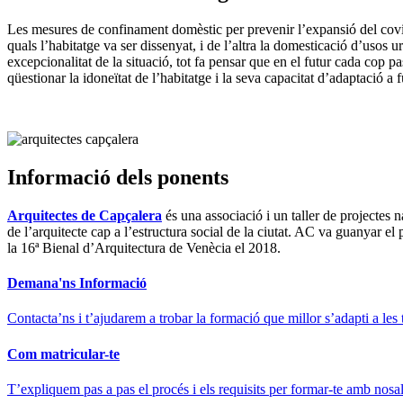
Les mesures de confinament domèstic per prevenir l’expansió del covi
quals l’habitatge va ser dissenyat, i de l’altra la domesticació d’usos 
excepcionalitat de la situació, tot fa pensar que en el futur cada cop 
qüestionar la idoneïtat de l’habitatge i la seva capacitat d’adaptació a 
Informació dels ponents
Arquitectes de Capçalera
és una associació i un taller de projectes
de l’arquitecte cap a l’estructura social de la ciutat. AC va guanyar 
la 16ª Bienal d’Arquitectura de Venècia el 2018.
Demana'ns Informació
Contacta’ns i t’ajudarem a trobar la formació que millor s’adapti a les 
Com matricular-te
T’expliquem pas a pas el procés i els requisits per formar-te amb nosal