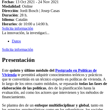
Fechas
:
13 Oct 2021
-
24 Nov 2021
Modalidad
: Online
Dirección
: Jordi Bosch | Josep Casas
Duración
: 28 h.
Idioma
: Catalán
Horarios
: de 10:00 a 14:00 h.
Solicita información
La innovación, la investigaci...
Datos
Solicita información
Presentación
Este
quinto y último
módulo del
Postgrado en Políticas de
Vivienda
te permitirá adquirir conocimientos teóricos y prácticos
que te convertirán en un técnico experto en políticas de vivienda. A
lo largo de los otros cuatro módulos, se repasarán
todas las fases de
elaboración de las políticas
, des de la planificación hasta la
evaluación, así como los actores que intervienen y los métodos de
financiamiento.
Se plantea des de un
enfoque multidisciplinar y global
, tanto en
los aspectos arquitectónicos como en los urbanísticos, los sociales,