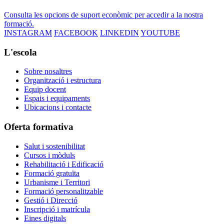
Consulta les opcions de suport econòmic per accedir a la nostra
formació.
INSTAGRAM
FACEBOOK
LINKEDIN
YOUTUBE
L'escola
Sobre nosaltres
Organització i estructura
Equip docent
Espais i equipaments
Ubicacions i contacte
Oferta formativa
Salut i sostenibilitat
Cursos i mòduls
Rehabilitació i Edificació
Formació gratuïta
Urbanisme i Territori
Formació personalitzable
Gestió i Direcció
Inscripció i matrícula
Eines digitals