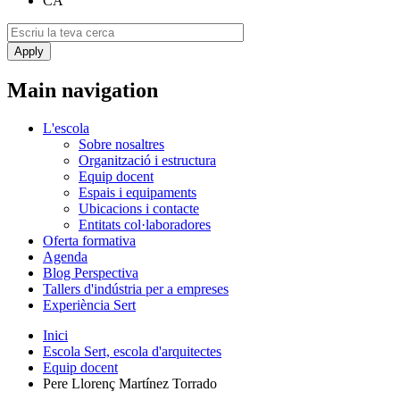
CA
Main navigation
L'escola
Sobre nosaltres
Organització i estructura
Equip docent
Espais i equipaments
Ubicacions i contacte
Entitats col·laboradores
Oferta formativa
Agenda
Blog Perspectiva
Tallers d'indústria per a empreses
Experiència Sert
Inici
Escola Sert, escola d'arquitectes
Equip docent
Pere Llorenç Martínez Torrado