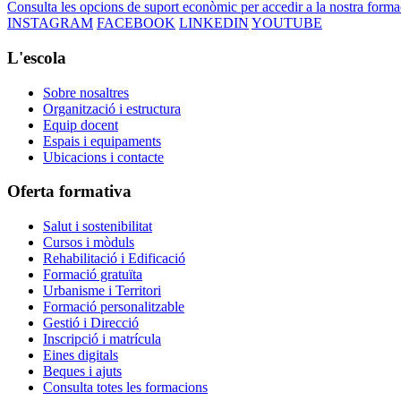
Consulta les opcions de suport econòmic per accedir a la nostra forma
INSTAGRAM
FACEBOOK
LINKEDIN
YOUTUBE
L'escola
Sobre nosaltres
Organització i estructura
Equip docent
Espais i equipaments
Ubicacions i contacte
Oferta formativa
Salut i sostenibilitat
Cursos i mòduls
Rehabilitació i Edificació
Formació gratuïta
Urbanisme i Territori
Formació personalitzable
Gestió i Direcció
Inscripció i matrícula
Eines digitals
Beques i ajuts
Consulta totes les formacions