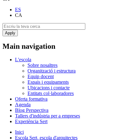
ES
CA
Main navigation
L'escola
Sobre nosaltres
Organització i estructura
Equip docent
Espais i equipaments
Ubicacions i contacte
Entitats col·laboradores
Oferta formativa
Agenda
Blog Perspectiva
Tallers d'indústria per a empreses
Experiència Sert
Inici
Escola Sert, escola d'arquitectes