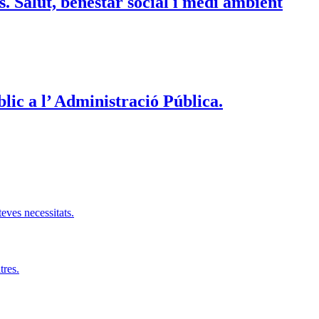
s. Salut, benestar social i medi ambient
blic a l’ Administració Pública.
teves necessitats.
tres.