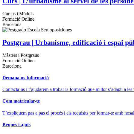
Curs | L’urbanisme al servei de les persone
Cursos i Mòduls
Formació Online
Barcelona
Postgrau | Urbanisme, edificació i espai pú
Màsters i Postgraus
Formació Online
Barcelona
Demana'ns Informació
Contacta’ns i t’ajudarem a trobar la formació que millor s’adapti a les 
Com matricular-te
T’expliquem pas a pas el procés i els requisits per formar-te amb nosal
Beques i ajuts