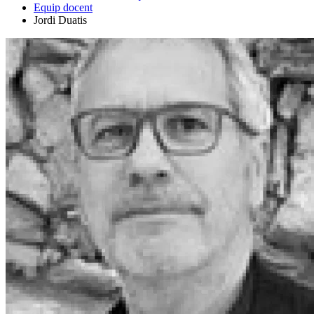
Equip docent
Jordi Duatis