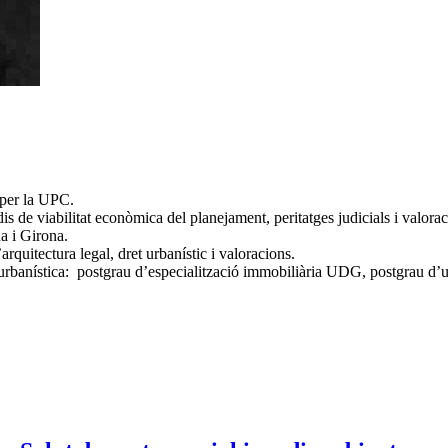
 per la UPC.
s de viabilitat econòmica del planejament, peritatges judicials i valorac
a i Girona.
quitectura legal, dret urbanístic i valoracions.
ió urbanística: postgrau d’especialització immobiliària UDG, postgrau