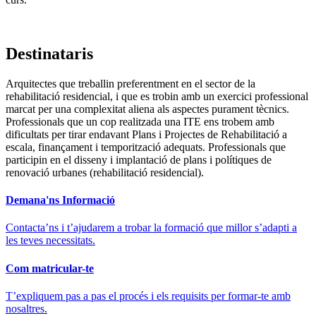
Destinataris
Arquitectes que treballin preferentment en el sector de la
rehabilitació residencial, i que es trobin amb un exercici professional
marcat per una complexitat aliena als aspectes purament tècnics.
Professionals que un cop realitzada una ITE ens trobem amb
dificultats per tirar endavant Plans i Projectes de Rehabilitació a
escala, finançament i temporització adequats. Professionals que
participin en el disseny i implantació de plans i polítiques de
renovació urbanes (rehabilitació residencial).
Demana'ns Informació
Contacta’ns i t’ajudarem a trobar la formació que millor s’adapti a
les teves necessitats.
Com matricular-te
T’expliquem pas a pas el procés i els requisits per formar-te amb
nosaltres.