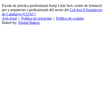
Escola de pràctica professional Josep Lluís Sert, centre de formació
per a arquitectes i professionals del sector del
Col·legi d'Arquitectes
de Catalunya (COAC)
Avís legal
|
Política de privacitat
|
Política de cookies
Baked by:
Digital Bakers