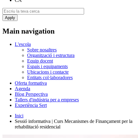
CA
Main navigation
L'escola
Sobre nosaltres
Organització i estructura
Equip docent
Espais i equipaments
Ubicacions i contacte
Entitats col·laboradores
Oferta formativa
Agenda
Blog Perspectiva
Tallers d'indústria per a empreses
Experiència Sert
Inici
Sessió informativa | Curs Mecanismes de Finançament per la
rehabilitació residencial