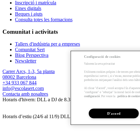
Inscripció i matrícula
Eines digitals
Beques i ajuts
Consulta totes les formacions
Comunitat i activitats
Tallers d'indústria per a empreses
Comunitat Sert
Blog Perspectiva
Configuració de cookies
Newsletter
Valorem la seva privacitat
Carrer Arcs, 1-3, 5a planta
Utilitzem cookies pròpies i de tercers per oferi
experiència i servei i, si s’escau, mostrar publ
08002 Barcelona
preferències mitjançant l'anàlisi dels seus hàb
+34 933 067 844
info@escolasert.com
Al clicar "d'acord", vostè accepta l'ús d'aques
"configurar" o "rebutjar" la instal·lació de coo
Contacta amb nosaltres
configuració
. Pot veure la
política de cookie
Horaris d'hivern: DLL a DJ de 8.30 a 16.30 h / DV de 8.30 a 14 h.
D'acord
Horaris d’estiu (24/6 al 11/9) DLL a DV de 8.30 a 14 h.