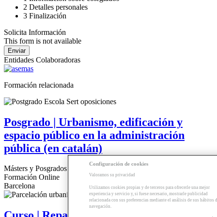
2
Detalles personales
3
Finalización
Solicita Información
This form is not available
Entidades Colaboradoras
Formación relacionada
Posgrado | Urbanismo, edificación y
espacio público en la administración
pública (en catalán)
Configuración de cookies
Másters y Posgrados
Valoramos su privacidad
Formación Online
Barcelona
Utilizamos cookies propias y de terceros para ofrecerle una mejor
experiencia y servicio y, si fuese necesario, mostrarle publicidad
relacionada con sus preferencias mediante el análisis de sus hábitos 
navegación.
Curso | Reparcelación urbana