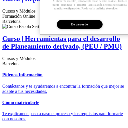
Al clicar "de acuerdo", usted acepta el uso de estas cookies. También
puede "configurar" o "rechazar" la instalación de cookies clicando a
cambiar configuración
. Puede ver la
política de cookies
Cursos y Módulos
Formación Online
Barcelona
De acuerdo
Curso | Herramientas para el desarrollo
de Planeamiento derivado, (PEU / PMU)
Cursos y Módulos
Barcelona
Pídenos Información
Contáctanos y te ayudaremos a encontrar la formación que mejor se
adapte a tus necesidades.
Cómo matricularte
Te explicamos paso a paso el proceso y los requisitos para formarte
con nosotros.