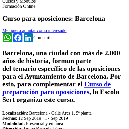
Cursos y Módulos
Formación Online
Curso para oposiciones: Barcelona
Me quiero apuntar como interesado
WhatsApp
Facebook
LinkedIn
Compartir
Barcelona, una ciudad con más de 2.000
años de historia
, forman parte
del
temario específico de las oposiciones
para el Ayuntamiento de Barcelona
. Por
esto, para complementar el
Curso de
preparación para oposiciones
, la Escola
Sert organiza este curso.
Localización
: Barcelona - Calle Arcs 1, 5ª planta
Fechas
:
12 Sep 2019
-
17 Sep 2019
Modalidad
: Presencial y en línea
Dirección
: Jaume Barnada López