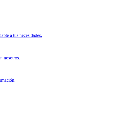
apte a tus necesidades.
on nosotros.
ormación.