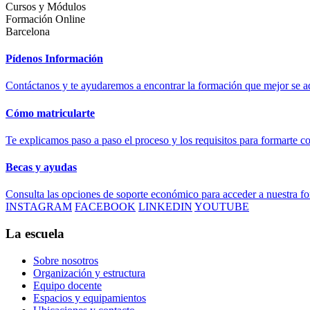
Cursos y Módulos
Formación Online
Barcelona
Pídenos Información
Contáctanos y te ayudaremos a encontrar la formación que mejor se ad
Cómo matricularte
Te explicamos paso a paso el proceso y los requisitos para formarte c
Becas y ayudas
Consulta las opciones de soporte económico para acceder a nuestra f
INSTAGRAM
FACEBOOK
LINKEDIN
YOUTUBE
La escuela
Sobre nosotros
Organización y estructura
Equipo docente
Espacios y equipamientos