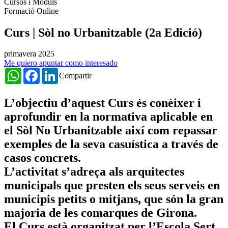
Cursos i Mòduls
Formació Online
Curs | Sòl no Urbanitzable (2a Edició)
primavera 2025
Me quiero apuntar como interesado
WhatsApp
Facebook
LinkedIn
Compartir
L’objectiu d’aquest Curs és conèixer i
aprofundir en la normativa aplicable en
el Sòl No Urbanitzable així com repassar
exemples de la seva casuística a través de
casos concrets.
L’activitat s’adreça als arquitectes
municipals que presten els seus serveis en
municipis petits o mitjans, que són la gran
majoria de les comarques de Girona.
El Curs està organitzat per l’Escola Sert