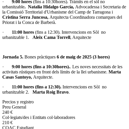
·
9:00 hores
(fins a 10:30hores). Tràmits en el sòl no
urbanitzable
. Natalia Hidalgo García,
Advocadessa i Secretaria de
la Comissió Territorial d'Urbanisme del Camp de Tarragona i
Cristina Serra Juncosa,
Arquitecta Coordinadora comarques del
Priorat i la Conca de Barberà.
·
11:00 hores
(fins a 12:30). Intervencions en Sòl no
urbanitzable 1.
Aleix Cama Torrell
, Arquitecte
Jornada 5.
Bones pràctiques
6 de maig de 2025 (3 hores)
·
9:00 hores (fins a 10:30hores).
. Les noves necessitats de les
activitats rústiques en front dels límits de la llei urbanisme.
Marta
Casas Santoyo,
Arquitecte.
·
11:00 hores (fins a 12:30).
Intervencions en Sòl no
urbanitzable 2.
Marta Roig Bravo
.
Precios y registro
Preu General
240 €
Col·legiats/des i Entitats col·laboradores
210 €
COAC Estudiant