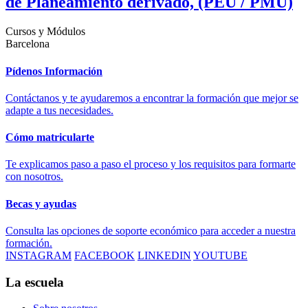
de Planeamiento derivado, (PEU / PMU)
Cursos y Módulos
Barcelona
Pídenos Información
Contáctanos y te ayudaremos a encontrar la formación que mejor se
adapte a tus necesidades.
Cómo matricularte
Te explicamos paso a paso el proceso y los requisitos para formarte
con nosotros.
Becas y ayudas
Consulta las opciones de soporte económico para acceder a nuestra
formación.
INSTAGRAM
FACEBOOK
LINKEDIN
YOUTUBE
La escuela