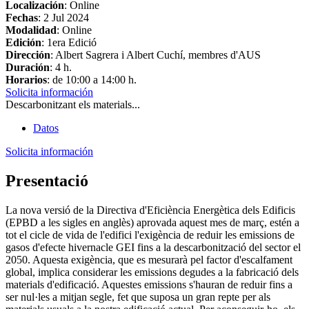
Localización
: Online
Fechas
:
2 Jul 2024
Modalidad
: Online
Edición
: 1era Edició
Dirección
: Albert Sagrera i Albert Cuchí, membres d'AUS
Duración
: 4 h.
Horarios
: de 10:00 a 14:00 h.
Solicita información
Descarbonitzant els materials...
Datos
Solicita información
Presentació
La nova versió de la Directiva d'Eficiència Energètica dels Edificis
(EPBD a les sigles en anglès) aprovada aquest mes de març, estén a
tot el cicle de vida de l'edifici l'exigència de reduir les emissions de
gasos d'efecte hivernacle GEI fins a la descarbonització del sector el
2050. Aquesta exigència, que es mesurarà pel factor d'escalfament
global, implica considerar les emissions degudes a la fabricació dels
materials d'edificació. Aquestes emissions s'hauran de reduir fins a
ser nul·les a mitjan segle, fet que suposa un gran repte per als