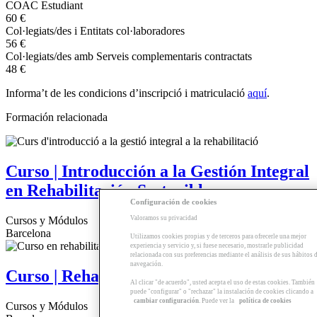
COAC Estudiant
60 €
Col·legiats/des i Entitats col·laboradores
56 €
Col·legiats/des amb Serveis complementaris contractats
48 €
Informa’t de les condicions d’inscripció i matriculació
aquí
.
Formación relacionada
Curso | Introducción a la Gestión Integral
en Rehabilitación Sostenible
Configuración de cookies
Valoramos su privacidad
Cursos y Módulos
Barcelona
Utilizamos cookies propias y de terceros para ofrecerle una mejor
experiencia y servicio y, si fuese necesario, mostrarle publicidad
relacionada con sus preferencias mediante el análisis de sus hábitos 
navegación.
Curso | Rehabilitación de Instalaciones
Al clicar "de acuerdo", usted acepta el uso de estas cookies. También
puede "configurar" o "rechazar" la instalación de cookies clicando a
cambiar configuración
. Puede ver la
política de cookies
Cursos y Módulos