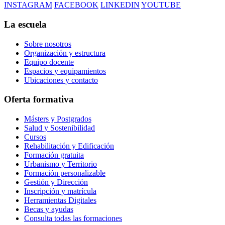
INSTAGRAM
FACEBOOK
LINKEDIN
YOUTUBE
La escuela
Sobre nosotros
Organización y estructura
Equipo docente
Espacios y equipamientos
Ubicaciones y contacto
Oferta formativa
Másters y Postgrados
Salud y Sostenibilidad
Cursos
Rehabilitación y Edificación
Formación gratuita
Urbanismo y Territorio
Formación personalizable
Gestión y Dirección
Inscripción y matrícula
Herramientas Digitales
Becas y ayudas
Consulta todas las formaciones