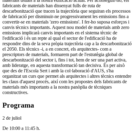
materials usuals a la nostra edificació actual. Per aconseguir-ho, els
fabricants de materials han dissenyat fulls de ruta de
descarbonització que tracen la trajectòria que seguiran els processos
de fabricació per disminuir-ne progressivament les emissions fins a
convertir-se en materials 'zero emissions'. I fer-ho suposa esforços i
canvis tècnics importants. Aquest nou model de materials amb zero
emissions implicarà canvis importants en el sistema tècnic de
l'edificació i és un repte al qual el sector de l'edificació ha de
respondre dins de la seva pròpia trajectòria cap a la descarbonització
el 2050. Els tècnics -i, a en concret, els arquitectes- com a
prescriptors de materials, formarem part de l'estratègia global de
descarbonització del sector i, fins i tot, hem de ser una part activa,
amb lideratge, en aquesta transformació tan decisiva. És per això
que des de l'Escola Sert i amb la col·laboració d'AUS, s'ha
organitzat un curs que permet als arquitectes i altres tècnics entendre
les claus d'aquest procés, així com les propostes dels fabricants de
materials més importants a la nostra panòplia de tècniques
constructives.
Programa
2 de juliol
De 10:00 a 11:45 h.