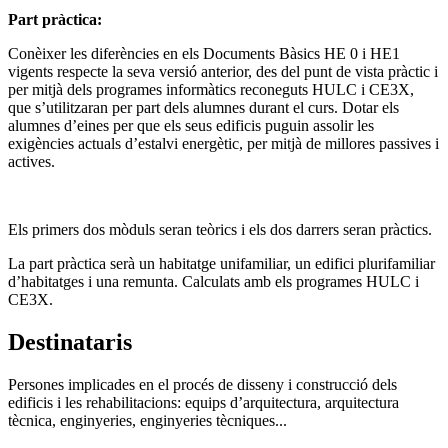
Part pràctica:
Conèixer les diferències en els Documents Bàsics HE 0 i HE1
vigents respecte la seva versió anterior, des del punt de vista pràctic i
per mitjà dels programes informàtics reconeguts HULC i CE3X,
que s’utilitzaran per part dels alumnes durant el curs. Dotar els
alumnes d’eines per que els seus edificis puguin assolir les
exigències actuals d’estalvi energètic, per mitjà de millores passives i
actives.
Els primers dos mòduls seran teòrics i els dos darrers seran pràctics.
La part pràctica serà un habitatge unifamiliar, un edifici plurifamiliar
d’habitatges i una remunta. Calculats amb els programes HULC i
CE3X.
Destinataris
Persones implicades en el procés de disseny i construcció dels
edificis i les rehabilitacions: equips d’arquitectura, arquitectura
tècnica, enginyeries, enginyeries tècniques...