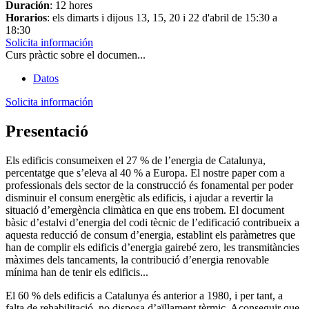
Duración
: 12 hores
Horarios
: els dimarts i dijous 13, 15, 20 i 22 d'abril de 15:30 a
18:30
Solicita información
Curs pràctic sobre el documen...
Datos
Solicita información
Presentació
Els edificis consumeixen el 27 % de l’energia de Catalunya,
percentatge que s’eleva al 40 % a Europa. El nostre paper com a
professionals dels sector de la construcció és fonamental per poder
disminuir el consum energètic als edificis, i ajudar a revertir la
situació d’emergència climàtica en que ens trobem. El document
bàsic d’estalvi d’energia del codi tècnic de l’edificació contribueix a
aquesta reducció de consum d’energia, establint els paràmetres que
han de complir els edificis d’energia gairebé zero, les transmitàncies
màximes dels tancaments, la contribució d’energia renovable
mínima han de tenir els edificis...
El 60 % dels edificis a Catalunya és anterior a 1980, i per tant, a
falta de rehabilitació, no disposa d’aïllament tèrmic. Aconseguir que