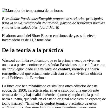
El estándar Passivhaus/Enerphit propone tres criterios principales
para la salud: v
entilación controlada, filtrado de partículas nocivas
y materiales saludables. (Jordi Martí)
El ahorro anual del ShowPass en emisiones de gases de efecto
invernadero es de 11,2 toneladas
De la teoría a la práctica
Wassouf continúa explicando que es la primera vez que viven en
una casa pasiva conforme el estándar Passivhaus, que califica como
un “privilegio” dado el
alto nivel de confort, silencio y ahorro
energético
del que actualmente disfrutan en esta vivienda ubicada
en el Poblenou de Barcelona.
La finca que han rehabilitado es similar a otros edificios de esta
época, del 1900, caracterizada, en este caso, por una envolvente
térmica de muy baja calidad térmica (como ejemplo cita la pared
hacia el patio, que tenía en el estado original solo 5cm de espesor, de
tocho macizo). “El nivel de confort térmico y acústico de estos
edificios no es algo muy logrado y que experimentamos como