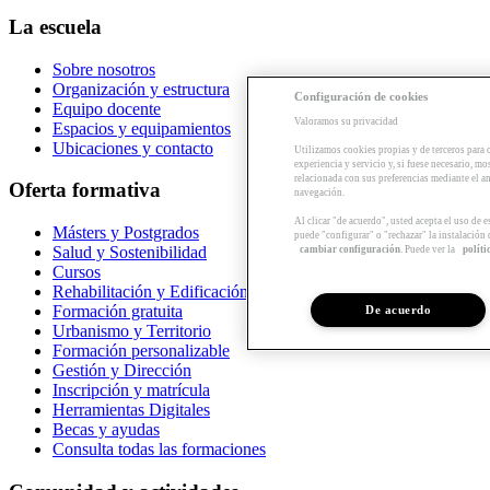
La escuela
Sobre nosotros
Organización y estructura
Configuración de cookies
Equipo docente
Valoramos su privacidad
Espacios y equipamientos
Ubicaciones y contacto
Utilizamos cookies propias y de terceros para 
experiencia y servicio y, si fuese necesario, mo
relacionada con sus preferencias mediante el an
Oferta formativa
navegación.
Al clicar "de acuerdo", usted acepta el uso de 
Másters y Postgrados
puede "configurar" o "rechazar" la instalación
Salud y Sostenibilidad
cambiar configuración
. Puede ver la
políti
Cursos
Rehabilitación y Edificación
Formación gratuita
De acuerdo
Urbanismo y Territorio
Formación personalizable
Gestión y Dirección
Inscripción y matrícula
Herramientas Digitales
Becas y ayudas
Consulta todas las formaciones