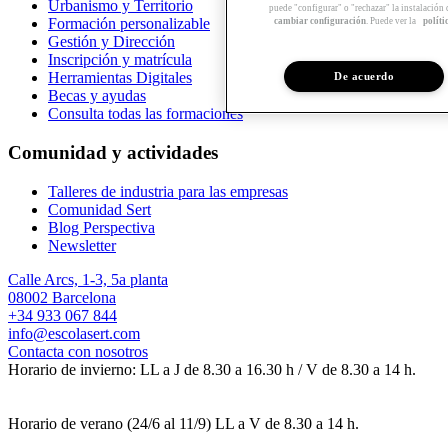
Urbanismo y Territorio
puede "configurar" o "rechazar" la instalación
Formación personalizable
cambiar configuración
. Puede ver la
políti
Gestión y Dirección
Inscripción y matrícula
Herramientas Digitales
De acuerdo
Becas y ayudas
Consulta todas las formaciones
Comunidad y actividades
Talleres de industria para las empresas
Comunidad Sert
Blog Perspectiva
Newsletter
Calle Arcs, 1-3, 5a planta
08002 Barcelona
+34 933 067 844
info@escolasert.com
Contacta con nosotros
Horario de invierno: LL a J de 8.30 a 16.30 h / V de 8.30 a 14 h.
Horario de verano (24/6 al 11/9) LL a V de 8.30 a 14 h.