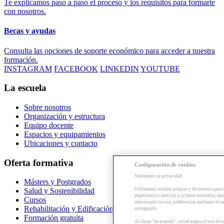
Te explicamos paso a paso el proceso y los requisitos para formarte
con nosotros.
Becas y ayudas
Consulta las opciones de soporte económico para acceder a nuestra
formación.
INSTAGRAM
FACEBOOK
LINKEDIN
YOUTUBE
La escuela
Sobre nosotros
Organización y estructura
Equipo docente
Espacios y equipamientos
Ubicaciones y contacto
Oferta formativa
Configuración de cookies
Valoramos su privacidad
Másters y Postgrados
Utilizamos cookies propias y de terceros para 
Salud y Sostenibilidad
experiencia y servicio y, si fuese necesario, mo
Cursos
relacionada con sus preferencias mediante el an
Rehabilitación y Edificación
navegación.
Formación gratuita
Al clicar "de acuerdo", usted acepta el uso de 