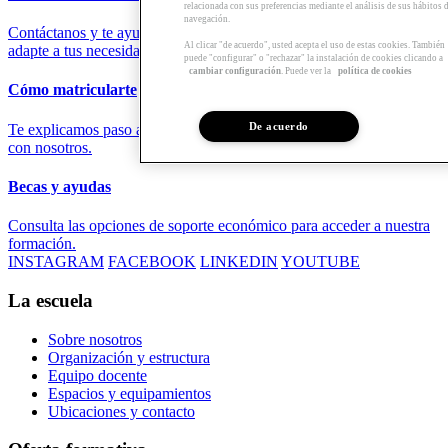
relacionada con sus preferencias mediante el análisis de sus hábitos 
navegación.
Contáctanos y te ayudaremos a encontrar la formación que mejor se
Al clicar "de acuerdo", usted acepta el uso de estas cookies. También
adapte a tus necesidades.
puede "configurar" o "rechazar" la instalación de cookies clicando a
cambiar configuración
. Puede ver la
política de cookies
Cómo matricularte
De acuerdo
Te explicamos paso a paso el proceso y los requisitos para formarte
con nosotros.
Becas y ayudas
Consulta las opciones de soporte económico para acceder a nuestra
formación.
INSTAGRAM
FACEBOOK
LINKEDIN
YOUTUBE
La escuela
Sobre nosotros
Organización y estructura
Equipo docente
Espacios y equipamientos
Ubicaciones y contacto