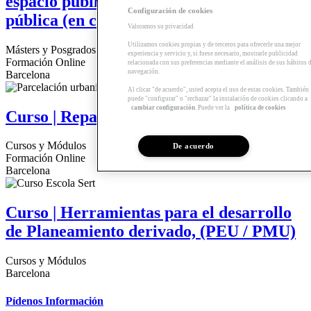
espacio público en la administración
Configuración de cookies
pública (en catalán)
Valoramos su privacidad
Utilizamos cookies propias y de terceros para ofrecerle una mejor
Másters y Posgrados
experiencia y servicio y, si fuese necesario, mostrarle publicidad
Formación Online
relacionada con sus preferencias mediante el análisis de sus hábitos 
navegación.
Barcelona
Al clicar "de acuerdo", usted acepta el uso de estas cookies. También
puede "configurar" o "rechazar" la instalación de cookies clicando a
cambiar configuración
. Puede ver la
política de cookies
Curso | Reparcelación urbana
Cursos y Módulos
De acuerdo
Formación Online
Barcelona
Curso | Herramientas para el desarrollo
de Planeamiento derivado, (PEU / PMU)
Cursos y Módulos
Barcelona
Pídenos Información