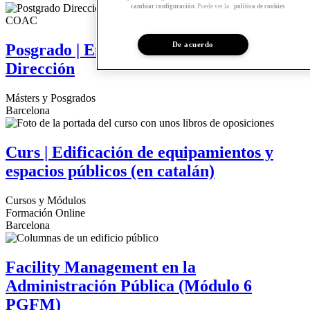
cambiar configuración
. Puede ver la
política de cookies
De acuerdo
Posgrado | Empresas inmobiliarias.
Dirección
Másters y Posgrados
Barcelona
Curs | Edificación de equipamientos y
espacios públicos (en catalán)
Cursos y Módulos
Formación Online
Barcelona
Facility Management en la
Administración Pública (Módulo 6
PGFM)