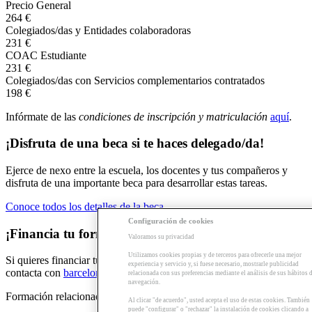
Precio General
264 €
Colegiados/das y Entidades colaboradoras
231 €
COAC Estudiante
231 €
Colegiados/das con Servicios complementarios contratados
198 €
Infórmate de las
condiciones de inscripción y matriculación
aquí
.
¡Disfruta de una beca si te haces delegado/da!
Ejerce de nexo entre la escuela, los docentes y tus compañeros y
disfruta de una importante beca para desarrollar estas tareas.
Conoce todos los detalles de la beca
Configuración de cookies
¡Financia tu formación!
Valoramos su privacidad
Utilizamos cookies propias y de terceros para ofrecerle una mejor
Si quieres financiar tu formación con el
Préstamo formación Sert
,
experiencia y servicio y, si fuese necesario, mostrarle publicidad
contacta con
barcelona@arquia.es
o llama al 93 4826850.
relacionada con sus preferencias mediante el análisis de sus hábitos 
navegación.
Formación relacionada
Al clicar "de acuerdo", usted acepta el uso de estas cookies. También
puede "configurar" o "rechazar" la instalación de cookies clicando a