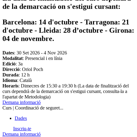
de la demarcació on s'estigui cursant:
Barcelona: 14 d'octubre - Tarragona: 21
d'octubre - Lleida: 28 d’octubre - Girona:
04 de novembre.
Dates
:
30 Set 2026
-
4 Nov 2026
Modalitat
: Presencial i en línia
Edició
: 3a
Direcció
: Oriol Poch
Durada
: 12 h
Idioma
: Català
Horaris
: Dimecres de 15:30 a 19:30 h (La data de finalització del
curs dependrà de la demarcació on s'estigui cursant, consulta-la a
l'apartat de Metodologia)
Demana informació
Curs | Coordinació de seguret...
Dades
Inscriu-te
Demana informació