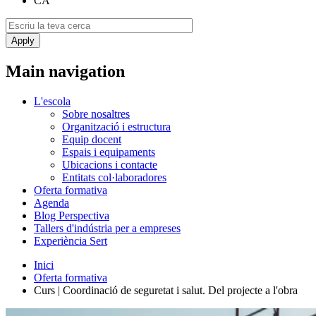
CA
Main navigation
L'escola
Sobre nosaltres
Organització i estructura
Equip docent
Espais i equipaments
Ubicacions i contacte
Entitats col·laboradores
Oferta formativa
Agenda
Blog Perspectiva
Tallers d'indústria per a empreses
Experiència Sert
Inici
Oferta formativa
Curs | Coordinació de seguretat i salut. Del projecte a l'obra