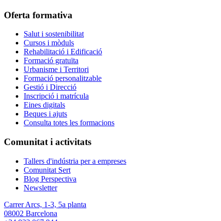
Oferta formativa
Salut i sostenibilitat
Cursos i mòduls
Rehabilitació i Edificació
Formació gratuïta
Urbanisme i Territori
Formació personalitzable
Gestió i Direcció
Inscripció i matrícula
Eines digitals
Beques i ajuts
Consulta totes les formacions
Comunitat i activitats
Tallers d'indústria per a empreses
Comunitat Sert
Blog Perspectiva
Newsletter
Carrer Arcs, 1-3, 5a planta
08002 Barcelona