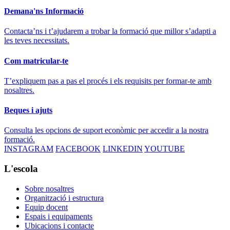
Demana'ns Informació
Contacta’ns i t’ajudarem a trobar la formació que millor s’adapti a
les teves necessitats.
Com matricular-te
T’expliquem pas a pas el procés i els requisits per formar-te amb
nosaltres.
Beques i ajuts
Consulta les opcions de suport econòmic per accedir a la nostra
formació.
INSTAGRAM
FACEBOOK
LINKEDIN
YOUTUBE
L'escola
Sobre nosaltres
Organització i estructura
Equip docent
Espais i equipaments
Ubicacions i contacte