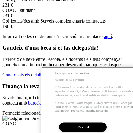
231 €
COAC Estudiant
231 €
Col·legiats/des amb Serveis complementaris contractats
198 €
Informa’t de les condicions d’inscripció i matriculació
aquí
.
Gaudeix d'una beca si et fas delegat/da!
Exerceix de nexe entre l'escola, els docents i els teus companys i
gaudeix d'una important beca per desenvolupar aquestes tasques.
Configuració de cookies
Coneix tots els detalls de la beca
Valorem la seva privacitat
Finança la teva formació!
Utilitzem cookies pròpies i de tercers per oferir-li una millor
experiència i servei i, si s’escau, mostrar publicitat relacionada amb l
preferències mitjançant l'anàlisi dels seus hàbits de navegació.
Si vols finançar la teva formació amb el
Préstec formació Sert
,
contacta amb
barcelona@arquia.es
o truca al 93 4826850.
Al clicar "d'acord", vostè accepta l'ús d'aquestes cookies. També pot
"configurar" o "rebutjar" la instal·lació de cookies clicant a
canvia
configuració
. Pot veure la
política de cookies
Formació relacionada
D'acord