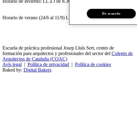
Horario de invierno: LL a J de 8.30 a 16.30 h / V de 8.30 a 14 h.
De acuerdo
Horario de verano (24/6 al 11/9) LL a V de 8.30 a 14 h.
Escuela de práctica profesional Josep Lluís Sert, centro de
formación para arquitectos y profesionales del sector del
Colegio de
Arquitectos de Cataluña (COAC)
Avís legal
|
Política de privacidad
|
Política de cookies
Baked by:
Digital Bakers