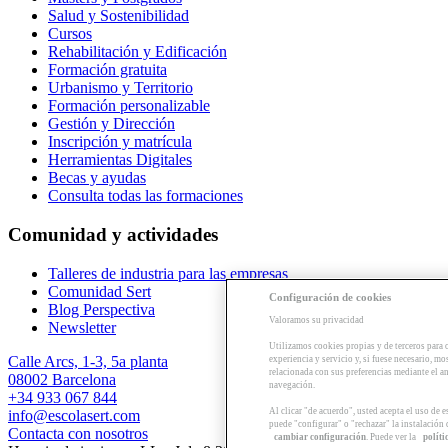
Salud y Sostenibilidad
Cursos
Rehabilitación y Edificación
Formación gratuita
Urbanismo y Territorio
Formación personalizable
Gestión y Dirección
Inscripción y matrícula
Herramientas Digitales
Becas y ayudas
Consulta todas las formaciones
Comunidad y actividades
Talleres de industria para las empresas
Comunidad Sert
Configuración de cookies
Blog Perspectiva
Valoramos su privacidad
Newsletter
Utilizamos cookies propias y de terceros para 
Calle Arcs, 1-3, 5a planta
experiencia y servicio y, si fuese necesario, mo
relacionada con sus preferencias mediante el an
08002 Barcelona
navegación.
+34 933 067 844
Al clicar "de acuerdo", usted acepta el uso de 
info@escolasert.com
puede "configurar" o "rechazar" la instalación
Contacta con nosotros
cambiar configuración
. Puede ver la
políti