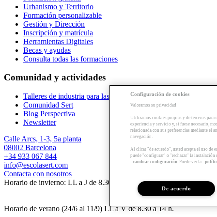
Urbanismo y Territorio
Formación personalizable
Gestión y Dirección
Inscripción y matrícula
Herramientas Digitales
Becas y ayudas
Consulta todas las formaciones
Comunidad y actividades
Configuración de cookies
Talleres de industria para las empresas
Comunidad Sert
Valoramos su privacidad
Blog Perspectiva
Utilizamos cookies propias y de terceros para 
Newsletter
experiencia y servicio y, si fuese necesario, mo
relacionada con sus preferencias mediante el an
navegación.
Calle Arcs, 1-3, 5a planta
08002 Barcelona
Al clicar "de acuerdo", usted acepta el uso de 
+34 933 067 844
puede "configurar" o "rechazar" la instalación
cambiar configuración
. Puede ver la
políti
info@escolasert.com
Contacta con nosotros
Horario de invierno: LL a J de 8.30 a 16.30 h / V de 8.30 a 14 h.
De acuerdo
Horario de verano (24/6 al 11/9) LL a V de 8.30 a 14 h.