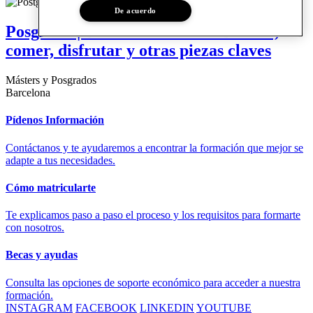
De acuerdo
Posgrado | Diseño de Hoteles: Dormir,
comer, disfrutar y otras piezas claves
Másters y Posgrados
Barcelona
Pídenos Información
Contáctanos y te ayudaremos a encontrar la formación que mejor se
adapte a tus necesidades.
Cómo matricularte
Te explicamos paso a paso el proceso y los requisitos para formarte
con nosotros.
Becas y ayudas
Consulta las opciones de soporte económico para acceder a nuestra
formación.
INSTAGRAM
FACEBOOK
LINKEDIN
YOUTUBE