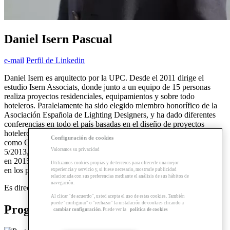
Daniel Isern Pascual
e-mail
Perfil de Linkedin
Daniel Isern es arquitecto por la UPC. Desde el 2011 dirige el
estudio Isern Associats, donde junto a un equipo de 15 personas
realiza proyectos residenciales, equipamientos y sobre todo
hoteleros. Paralelamente ha sido elegido miembro honorífico de la
Asociación Española de Lighting Designers, y ha dado diferentes
conferencias en todo el país basadas en el diseño de proyectos
hoteleros. Sus obras han sido publicadas en varias revistas, tales
Configuración de cookies
como GA Houses num 134, AD Germany num 9/2013, Haüser
Valoramos su privacidad
5/2013,ON magazine 11/2018. Ha sido finalista del WAN awards
en 2015 y 2018, y ha sido galardonado con una mención de honor
Utilizamos cookies propias y de terceros para ofrecerle una mejor
en los premios catalunya construccio 2018.
experiencia y servicio y, si fuese necesario, mostrarle publicidad
relacionada con sus preferencias mediante el análisis de sus hábitos de
navegación.
Es director del postgrado en Diseño del Hotel 3.0.
Al clicar "de acuerdo", usted acepta el uso de estas cookies. También
puede "configurar" o "rechazar" la instalación de cookies clicando a
Programas relacionados
cambiar configuración
. Puede ver la
política de cookies