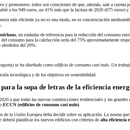
es y promotores: todos son conscientes de que, además, sale a cuenta po
ubió a los 949 euros, un 41% más que la factura de 2020 (675 euros) 
anera más eficiente ya no es una moda, no es concienciación medioambien
.
ssivhaus
, un estándar de referencia para la reducción del consumo ene
n del consumo para la calefacción sería del 75% aproximadamente respect
e alrededor del 20%.
rragona) se ha diseñado como edificio de consumo casi nulo. Un traba
ón tecnológica y de los objetivos en sostenibilidad
ra la sopa de letras de la eficiencia energ
020 a que todas las nuevas construcciones residenciales y las grandes 
no
ECCN (edificios de consumo casi nulo)
.
dos de la Unión Europea deba decidir sobre su aplicación. La norma que 
 deberá planificar los nuevos edificios con criterios de
alta eficiencia 