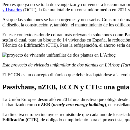
Pero es que ya no se trata de evangelizar y convencer a los comprador
y Usuarios
(OCU), la factura total de un consumidor medio en 2021 s
Así que las soluciones se hacen urgentes y necesarias. Construir de m
el diseño, la construcción y, también, el mantenimiento de los edificios
En este contexto es donde cobran más relevancia soluciones como
Pa
según el cual, para un bloque de 14 viviendas en España, la reducció
Técnico de Edificación (CTE). Para la refrigeración, el ahorro sería d
Este proyecto de vivienda unifamiliar de dos plantas en L’Arboç (Ta
El ECCN es un concepto dinámico que debe ir adaptándose a la evoluci
Passivhaus, nZEB, ECCN y CTE: una guía pa
La Unión Europea desarrolló en 2012 una directiva que obliga desde 2
ha bautizado como
nZEB (
nearly zero energy building
)
, en castella
La directiva europea incluye el requisito de que cada uno de los esta
Edificación (CTE)
, de obligado cumplimiento para el proyectista, que