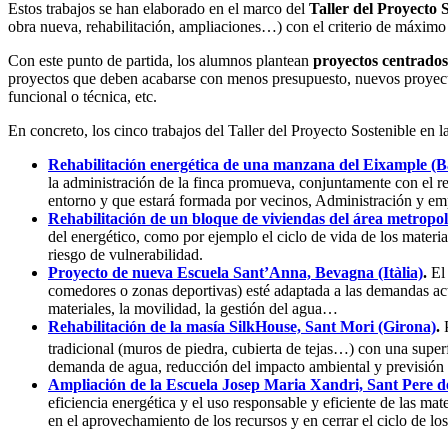
Estos trabajos se han elaborado en el marco del
Taller del Proyecto 
obra nueva, rehabilitación, ampliaciones…) con el criterio de máximo
Con este punto de partida, los alumnos plantean
proyectos centrados 
proyectos que deben acabarse con menos presupuesto, nuevos proyectos
funcional o técnica, etc.
En concreto, los cinco trabajos del Taller del Proyecto Sostenible en l
Rehabilitación energética de una manzana del Eixample (B
la administración de la finca promueva, conjuntamente con el r
entorno y que estará formada por vecinos, Administración y em
Rehabilitación de un bloque de viviendas del área metropol
del energético, como por ejemplo el ciclo de vida de los materia
riesgo de vulnerabilidad.
Proyecto de nueva Escuela Sant’Anna, Bevagna (Itàlia)
.
El
comedores o zonas deportivas) esté adaptada a las demandas actu
materiales, la movilidad, la gestión del agua…
Rehabilitación de la masía SilkHouse, Sant Mori (Girona)
.
tradicional (muros de piedra, cubierta de tejas…) con una super
demanda de agua, reducción del impacto ambiental y previsión 
Ampliación de la Escuela Josep Maria Xandri, Sant Pere de
eficiencia energética y el uso responsable y eficiente de las mat
en el aprovechamiento de los recursos y en cerrar el ciclo de lo