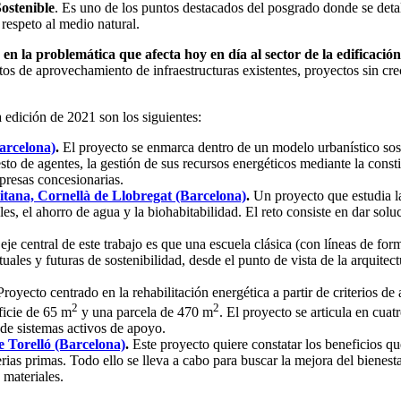
Sostenible
. Es uno de los puntos destacados del posgrado donde se detal
 respeto al medio natural.
en la problemática que afecta hoy en día al sector de la edificación
 de aprovechamiento de infraestructuras existentes, proyectos sin crec
a edición de 2021 son los siguientes:
arcelona)
.
El proyecto se enmarca dentro de un modelo urbanístico soste
esto de agentes, la gestión de sus recursos energéticos mediante la co
presas concesionarias.
itana, Cornellà de Llobregat (Barcelona)
.
Un proyecto que estudia la
les, el ahorro de agua y la biohabitabilidad. El reto consiste en dar sol
 eje central de este trabajo es que una escuela clásica (con líneas de for
ales y futuras de sostenibilidad, desde el punto de vista de la arquite
Proyecto centrado en la rehabilitación energética a partir de criterios de
2
2
ficie de 65 m
y una parcela de 470 m
. El proyecto se articula en cuat
de sistemas activos de apoyo.
 Torelló (Barcelona)
.
Este proyecto quiere constatar los beneficios qu
erias primas. Todo ello se lleva a cabo para buscar la mejora del bienesta
s materiales.