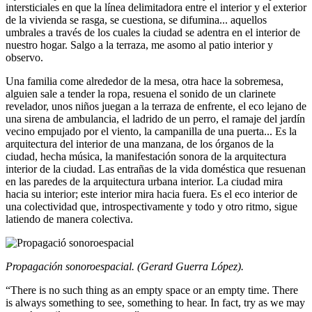
intersticiales en que la línea delimitadora entre el interior y el exterior
de la vivienda se rasga, se cuestiona, se difumina... aquellos
umbrales a través de los cuales la ciudad se adentra en el interior de
nuestro hogar. Salgo a la terraza, me asomo al patio interior y
observo.
Una familia come alrededor de la mesa, otra hace la sobremesa,
alguien sale a tender la ropa, resuena el sonido de un clarinete
revelador, unos niños juegan a la terraza de enfrente, el eco lejano de
una sirena de ambulancia, el ladrido de un perro, el ramaje del jardín
vecino empujado por el viento, la campanilla de una puerta... Es la
arquitectura del interior de una manzana, de los órganos de la
ciudad, hecha música, la manifestación sonora de la arquitectura
interior de la ciudad. Las entrañas de la vida doméstica que resuenan
en las paredes de la arquitectura urbana interior. La ciudad mira
hacia su interior; este interior mira hacia fuera. Es el eco interior de
una colectividad que, introspectivamente y todo y otro ritmo, sigue
latiendo de manera colectiva.
Propagación sonoroespacial. (Gerard Guerra López).
“There is no such thing as an empty space or an empty time. There
is always something to see, something to hear. In fact, try as we may