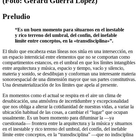
(Foto: Gerard Guerra López)
Preludio
“Es un buen momento para situarnos en el inestable
y rico terreno del umbral, del confín, del inefable
límite entre conceptos, en la «transdisciplina»”.
El título que encabeza estas líneas nos sitúa en una intersección, en
un espacio intersticial entre elementos que no se comportan como
compartimentos estancos, en el umbral en que los límites intangibles
entre arquitectura y música, espacio y tiempo, vacío y silencio,
materia y sonido, se desdibujan y conforman una interesante materia
sonoroespacial de una dimensión mayor que sus partes constitutivas.
Una desmaterialización de los límites que apela al presente.
En momentos como el actual se respira en el aire un clima de
desubicación, una atmósfera de incertidumbre y excepcionalidad
que nos obliga a alterar la cotidianidad de nuestras vidas, a variar la
ubicación habitual de las cosas, a cambiar el “lugar” que ocupan
usualmente. Es un buen momento para difuminar la —ya
cuestionada— frontera entre la arquitectura y la música y situarnos
en el inestable y rico terreno del umbral, del confín, del inefable
límite entre conceptos, en la “transdisciplina” —que no indisciplina