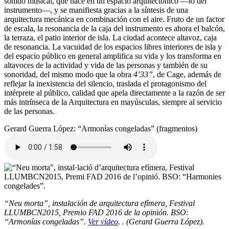
sonido musical, que nace en un espacio arquitectónico —lo del
instrumento—, y se manifiesta gracias a la síntesis de una
arquitectura mecánica en combinación con el aire. Fruto de un factor
de escala, la resonancia de la caja del instrumento es ahora el balcón,
la terraza, el patio interior de isla. La ciudad acontece altavoz, caja
de resonancia. La vacuidad de los espacios libres interiores de isla y
del espacio público en general amplifica su vida y los transforma en
altavoces de la actividad y vida de las personas y también de su
sonoridad, del mismo modo que la obra
4’33”
, de Cage, además de
reflejar la inexistencia del silencio, traslada el protagonismo del
intérprete al público, calidad que apela directamente a la razón de ser
más intrínseca de la Arquitectura en mayúsculas, siempre al servicio
de las personas.
Gerard Guerra López: “Armonías congeladas” (fragmentos)
“Neu morta”, instalación de arquitectura efímera, Festival
LLUMBCN2015, Premio FAD 2016 de la opinión. BSO:
“Armonías congeladas”.
Ver vídeo
. . (Gerard Guerra López).