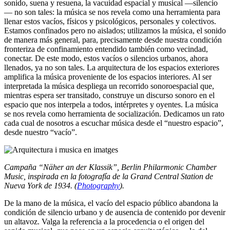
sonido, suena y resuena, la vacuidad espacial y musical —silencio
— no son tales: la música se nos revela como una herramienta para
llenar estos vacíos, físicos y psicológicos, personales y colectivos.
Estamos confinados pero no aislados; utilizamos la música, el sonido
de manera más general, para, precisamente desde nuestra condición
fronteriza de confinamiento entendido también como vecindad,
conectar. De este modo, estos vacíos o silencios urbanos, ahora
llenados, ya no son tales. La arquitectura de los espacios exteriores
amplifica la música proveniente de los espacios interiores. Al ser
interpretada la música despliega un recorrido sonoroespacial que,
mientras espera ser transitado, construye un discurso sonoro en el
espacio que nos interpela a todos, intérpretes y oyentes. La música
se nos revela como herramienta de socialización. Dedicamos un rato
cada cual de nosotros a escuchar música desde el “nuestro espacio”,
desde nuestro “vacío”.
Campaña “Näher an der Klassik”, Berlin Philarmonic Chamber
Music, inspirada en la fotografía de la Grand Central Station de
Nueva York de 1934. (
Photography
).
De la mano de la música, el vacío del espacio público abandona la
condición de silencio urbano y de ausencia de contenido por devenir
un altavoz. Valga la referencia a la procedencia o el origen del