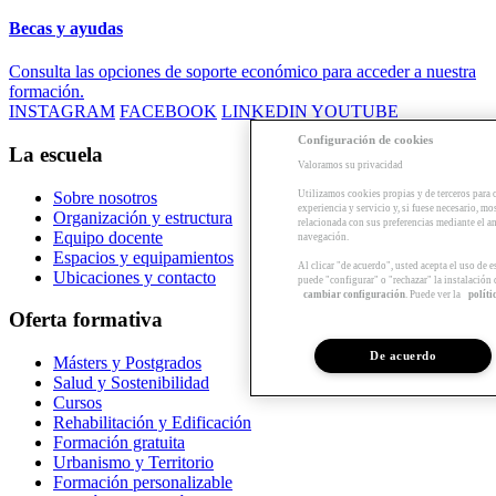
Becas y ayudas
Consulta las opciones de soporte económico para acceder a nuestra
formación.
INSTAGRAM
FACEBOOK
LINKEDIN
YOUTUBE
Configuración de cookies
La escuela
Valoramos su privacidad
Utilizamos cookies propias y de terceros para 
Sobre nosotros
experiencia y servicio y, si fuese necesario, mo
Organización y estructura
relacionada con sus preferencias mediante el an
Equipo docente
navegación.
Espacios y equipamientos
Al clicar "de acuerdo", usted acepta el uso de 
Ubicaciones y contacto
puede "configurar" o "rechazar" la instalación
cambiar configuración
. Puede ver la
políti
Oferta formativa
De acuerdo
Másters y Postgrados
Salud y Sostenibilidad
Cursos
Rehabilitación y Edificación
Formación gratuita
Urbanismo y Territorio
Formación personalizable