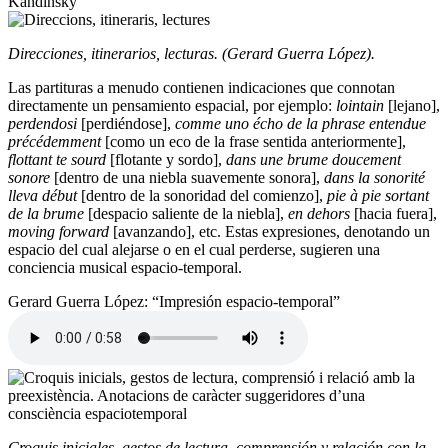
Kandinsky
Direcciones, itinerarios, lecturas. (Gerard Guerra López).
Las partituras a menudo contienen indicaciones que connotan
directamente un pensamiento espacial, por ejemplo:
lointain
[lejano],
perdendosi
[perdiéndose],
comme uno écho de la phrase entendue
précédemment
[como un eco de la frase sentida anteriormente],
flottant te sourd
[flotante y sordo],
dans une brume doucement
sonore
[dentro de una niebla suavemente sonora],
dans la sonorité
lleva début
[dentro de la sonoridad del comienzo],
pie à pie sortant
de la brume
[despacio saliente de la niebla],
en dehors
[hacia fuera],
moving forward
[avanzando], etc. Estas expresiones, denotando un
espacio del cual alejarse o en el cual perderse, sugieren una
conciencia musical espacio-temporal.
Gerard Guerra López: “Impresión espacio-temporal”
Croquis iniciales, gestos de lectura, comprensión y relación con la