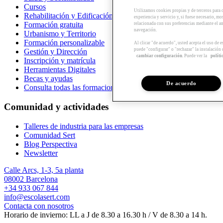
Cursos
Utilizamos cookies propias y de terceros para 
Rehabilitación y Edificación
experiencia y servicio y, si fuese necesario, mo
Formación gratuita
relacionada con sus preferencias mediante el an
navegación.
Urbanismo y Territorio
Formación personalizable
Al clicar "de acuerdo", usted acepta el uso de 
puede "configurar" o "rechazar" la instalación
Gestión y Dirección
cambiar configuración
. Puede ver la
políti
Inscripción y matrícula
Herramientas Digitales
Becas y ayudas
De acuerdo
Consulta todas las formaciones
Comunidad y actividades
Talleres de industria para las empresas
Comunidad Sert
Blog Perspectiva
Newsletter
Calle Arcs, 1-3, 5a planta
08002 Barcelona
+34 933 067 844
info@escolasert.com
Contacta con nosotros
Horario de invierno: LL a J de 8.30 a 16.30 h / V de 8.30 a 14 h.