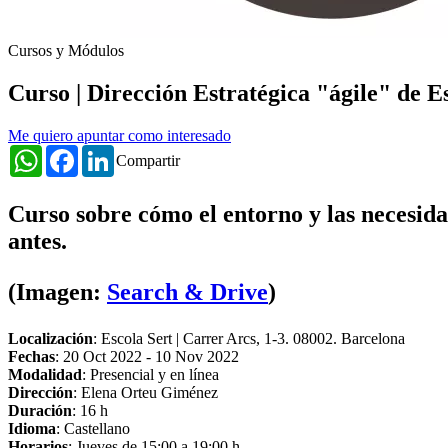
Cursos y Módulos
Curso | Dirección Estratégica "ágile" de E
Me quiero apuntar como interesado
WhatsApp
Facebook
LinkedIn
Compartir
Curso sobre cómo e
l entorno y las necesi
antes.
(Imagen:
Search & Drive
)
Localización
: Escola Sert | Carrer Arcs, 1-3. 08002. Barcelona
Fechas
:
20 Oct 2022
-
10 Nov 2022
Modalidad
: Presencial y en línea
Dirección
: Elena Orteu Giménez
Duración
: 16 h
Idioma
: Castellano
Horarios
: Jueves de 15:00 a 19:00 h