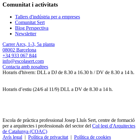
Comunitat i activitats
Tallers d'indústria per a empreses
Comunitat Sert
Blog Perspectiva
Newsletter
Carrer Arcs, 1-3, 5a planta
08002 Barcelona
+34 933 067 844
info@escolasert.com
Contacta amb nosaltres
Horaris d'hivern: DLL a DJ de 8.30 a 16.30 h / DV de 8.30 a 14 h.
Horaris d’estiu (24/6 al 11/9) DLL a DV de 8.30 a 14 h.
Escola de pràctica professional Josep Lluís Sert, centre de formació
per a arquitectes i professionals del sector del
Col·legi d'Arquitectes
de Catalunya (COAC)
Avís legal
|
Política de privacitat
|
Política de cookies