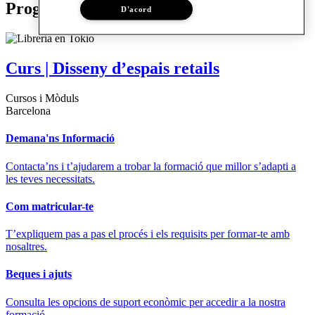
Programes relacionats
D'acord
Curs | Disseny d’espais retails
Cursos i Mòduls
Barcelona
Demana'ns Informació
Contacta’ns i t’ajudarem a trobar la formació que millor s’adapti a
les teves necessitats.
Com matricular-te
T’expliquem pas a pas el procés i els requisits per formar-te amb
nosaltres.
Beques i ajuts
Consulta les opcions de suport econòmic per accedir a la nostra
formació.