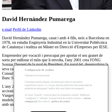
David Hernández Pumarega
e-mail
Perfil de Linkedin
David Hernández Pumarega, casat i amb 4 fills, neix a Barcelona en
1978, on estudia Enginyeria Industrial en la Universitat Politècnica
de Catalunya i realitza un Màster en Direcció d'Empreses per IESE.
Emprenedor per vocació i preocupat per aportar el seu granet de
sorra per millorar el món que li envolta, l'any 2001 crea l'ONG
Somiar Despert de la qual és President. En paral·lel, desenvolupa la
seva carrera professional en els àmbits de la Banca d'Inversió i la
Configuració de cookies
Consultoria Estratègica en companyies com Accenture, Mckinsey i
Valorem la seva privacitat
Banc Santander.
Utilitzem cookies pròpies i de tercers per oferir-li una millor
experiència i servei i, si s’escau, mostrar publicitat relacionada amb les
L'any 2014, fongui Pangea - The Travel Store, de la qual és màxim
preferències mitjançant l'anàlisi dels seus hàbits de navegació.
accionista i Conseller Delegat. Un nou concepte d'Agència de
Viatges que pretèn revolucionar i conquerir el seu sector replicant
Al clicar "d'acord", vostè accepta l'ús d'aquestes cookies. També pot
"configurar" o "rebutjar" la instal·lació de cookies clicant a
canviar
models d'èxit de grans “retailers” com Ikea, Decathlon o Zara, però
configuració
. Pot veure la
política de cookies
amb una plataforma totalment omnicanal.