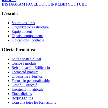
INSTAGRAM
FACEBOOK
LINKEDIN
YOUTUBE
L'escola
Sobre nosaltres
Organització i estructura
Equip docent
Espais i equipaments
Ubicacions i contacte
Oferta formativa
Salut i sostenibilitat
Cursos i mòduls
Rehabilitació i Edificació
Formació gratuïta
Urbanisme i Territori
Formació personalitzable
Gestió i Direcció
Inscripció i matrícula
Eines digitals
Beques i ajuts
Consulta totes les formacions