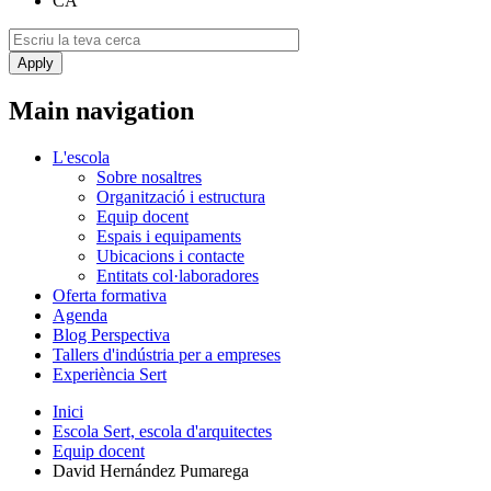
CA
Main navigation
L'escola
Sobre nosaltres
Organització i estructura
Equip docent
Espais i equipaments
Ubicacions i contacte
Entitats col·laboradores
Oferta formativa
Agenda
Blog Perspectiva
Tallers d'indústria per a empreses
Experiència Sert
Inici
Escola Sert, escola d'arquitectes
Equip docent
David Hernández Pumarega