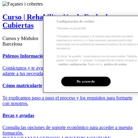
Curso | Rehabilitación de Fachadas y
Configuración de cookies
Cubiertas
Valoramos su privacidad
Utilizamos cookies propias y de terceros para ofrecerle una mejor
Cursos y Módulos
experiencia y servicio y, si fuese necesario, mostrarle publicidad
Barcelona
relacionada con sus preferencias mediante el análisis de sus hábitos 
navegación.
Pídenos Información
Al clicar "de acuerdo", usted acepta el uso de estas cookies. También
puede "configurar" o "rechazar" la instalación de cookies clicando a
cambiar configuración
. Puede ver la
política de cookies
Contáctanos y te ayudaremos a encontrar la formación que mejor se
adapte a tus necesidades.
De acuerdo
Cómo matricularte
Te explicamos paso a paso el proceso y los requisitos para formarte
con nosotros.
Becas y ayudas
Consulta las opciones de soporte económico para acceder a nuestra
formación.