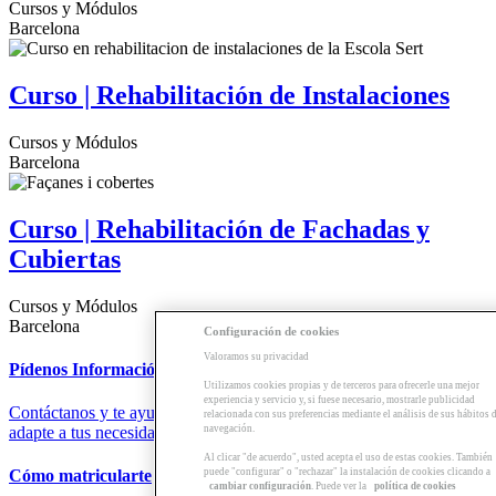
Cursos y Módulos
Barcelona
Curso | Rehabilitación de Instalaciones
Cursos y Módulos
Barcelona
Curso | Rehabilitación de Fachadas y
Cubiertas
Cursos y Módulos
Barcelona
Configuración de cookies
Valoramos su privacidad
Pídenos Información
Utilizamos cookies propias y de terceros para ofrecerle una mejor
experiencia y servicio y, si fuese necesario, mostrarle publicidad
Contáctanos y te ayudaremos a encontrar la formación que mejor se
relacionada con sus preferencias mediante el análisis de sus hábitos 
navegación.
adapte a tus necesidades.
Al clicar "de acuerdo", usted acepta el uso de estas cookies. También
puede "configurar" o "rechazar" la instalación de cookies clicando a
Cómo matricularte
cambiar configuración
. Puede ver la
política de cookies